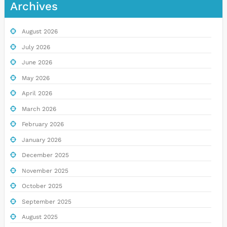
Archives
August 2026
July 2026
June 2026
May 2026
April 2026
March 2026
February 2026
January 2026
December 2025
November 2025
October 2025
September 2025
August 2025