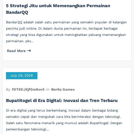
5 Strategi Jitu untuk Memenangkan Permainan
BandarQQ
BandarQQ adalah salah satu permainan yang semakin populer di kalangan
pecinta judi online. Di dalam dunia permainan ini, terdapat berbagai
strategi yang bisa digunakan untuk meningkatkan peluang memenangkan
permainan. pkv…
Read More
July 29, 2026
By
fOT8EJXjf0m8ov5
In
Berita Games
Bupatitogel di Era Digital: Inovasi dan Tren Terbaru
Di era digital yang terus berkembang, inovasi dalam berbagai bidang
semakin cepat dan mengubah cara kita berinteraksi dengan teknologi.
Salah satu fenomena menarik yang muncul adalah Bupatitogel. Dengan
perkembangan teknologi…