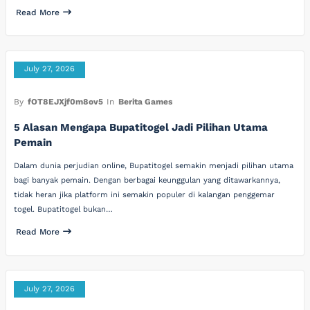
Read More
July 27, 2026
By
fOT8EJXjf0m8ov5
In
Berita Games
5 Alasan Mengapa Bupatitogel Jadi Pilihan Utama
Pemain
Dalam dunia perjudian online, Bupatitogel semakin menjadi pilihan utama
bagi banyak pemain. Dengan berbagai keunggulan yang ditawarkannya,
tidak heran jika platform ini semakin populer di kalangan penggemar
togel. Bupatitogel bukan…
Read More
July 27, 2026