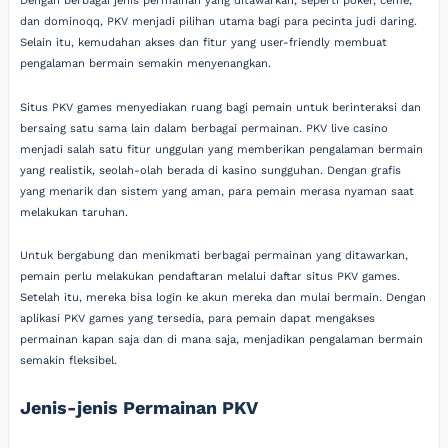
Dengan berbagai jenis permainan yang ditawarkan, seperti poker, ceme,
dan dominoqq, PKV menjadi pilihan utama bagi para pecinta judi daring.
Selain itu, kemudahan akses dan fitur yang user-friendly membuat
pengalaman bermain semakin menyenangkan.
Situs PKV games menyediakan ruang bagi pemain untuk berinteraksi dan
bersaing satu sama lain dalam berbagai permainan. PKV live casino
menjadi salah satu fitur unggulan yang memberikan pengalaman bermain
yang realistik, seolah-olah berada di kasino sungguhan. Dengan grafis
yang menarik dan sistem yang aman, para pemain merasa nyaman saat
melakukan taruhan.
Untuk bergabung dan menikmati berbagai permainan yang ditawarkan,
pemain perlu melakukan pendaftaran melalui daftar situs PKV games.
Setelah itu, mereka bisa login ke akun mereka dan mulai bermain. Dengan
aplikasi PKV games yang tersedia, para pemain dapat mengakses
permainan kapan saja dan di mana saja, menjadikan pengalaman bermain
semakin fleksibel.
Jenis-jenis Permainan PKV