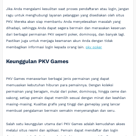
Jika Anda mengalami kesulitan saat proses pendaftaran atau login, jangan
ragu untuk menghubungi layanan pelanggan yang disediakan oleh situs
PKV. Mereka akan siap membantu Anda menyelesaikan masalah yang
dihadapi, sehingga Anda dapat segera bermain dan merasakan keseruan
dari berbagai permainan PKV seperti poker, dominoqq, dan banyak lagi.
Pastikan juga untuk menjaga keamanan akun Anda dengan tidak
membagikan informasi login kepada orang lain.
pkv poker
Keunggulan PKV Games
PKV Games menawarkan berbagai jenis permainan yang dapat
memuaskan kebutuhan hiburan para pemainnya. Dengan koleksi
permainan yang beragam, mulai dari poker, dominoqq, hingga ceme dan
sakong, setiap pemain dapat memilih sesuai dengan minat dan keahlian
masing-masing. Kualitas grafis yang tinggi dan gameplay yang lancar
membuat pengalaman bermain semakin menyenangkan dan seru.
Salah satu keunggulan utama dari PKV Games adalah kemudahan akses
melalui situs resmi dan aplikasi. Pemain dapat mendaftar dan login