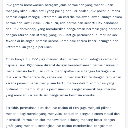
PKV games menawarkan beragam jenis permainan yang menarik dan
mengasyikkan. Salah satu yang paling populer adalah PKV poker, di mana
pemain dapat menguji keterampilan mereka melawan lawan lainnya dalam
permainan kartu klasik. Selain itu, ada permainan seperti PKV bandarqq
dan PKV dominoqq, yang memberikan pengalaman bermain yang berbeda
dengan aturan dan strategi yang unik. Ketiga permainan ini merupakan
favorit di kalangan pemain karena kombinasi antara keberuntungan dan
keterampilan yang diperlukan.
Tidak hanya itu, PKV juga menyediakan permainan di kategori ceme dan
capsa susun. PQV ceme dikenal dengan kesederhanaan permainannya, di
mana pemain bertujuan untuk mendapatkan nilai tangan tertinggi dari
dua kartu. Sementara itu, capsa susun menawarkan tantangan tambahan
karena pemain harus menyusun kartu mereka dalam kombinasi yang
optimal. Ini membuat jenis permainan ini sangat menarik bagi mereka
yang mencari variasi dalam pengalaman bermain mereka.
Terakhir, permainan slot dan live casino di PKV juga menjadi pilihan
menarik bagi mereka yang menyukai perjudian dengan elemen visual dan
interaktif. Permainan slot menawarkan peluang menang besar dengan
grafik yang menarik, sedangkan live casino memberikan pengalaman