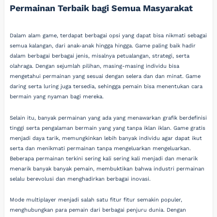
Permainan Terbaik bagi Semua Masyarakat
Dalam alam game, terdapat berbagai opsi yang dapat bisa nikmati sebagai
semua kalangan, dari anak-anak hingga hingga. Game paling baik hadir
dalam berbagai berbagai jenis, misalnya petualangan, strategi, serta
olahraga. Dengan sejumlah pilihan, masing-masing individu bisa
mengetahui permainan yang sesuai dengan selera dan dan minat. Game
daring serta luring juga tersedia, sehingga pemain bisa menentukan cara
bermain yang nyaman bagi mereka.
Selain itu, banyak permainan yang ada yang menawarkan grafik berdefinisi
tinggi serta pengalaman bermain yang yang tanpa iklan iklan. Game gratis
menjadi daya tarik, memungkinkan lebih banyak individu agar dapat ikut
serta dan menikmati permainan tanpa mengeluarkan mengeluarkan.
Beberapa permainan terkini sering kali sering kali menjadi dan menarik
menarik banyak banyak pemain, membuktikan bahwa industri permainan
selalu berevolusi dan menghadirkan berbagai inovasi.
Mode multiplayer menjadi salah satu fitur fitur semakin populer,
menghubungkan para pemain dari berbagai penjuru dunia. Dengan