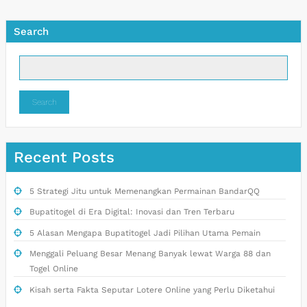
Search
Search
Recent Posts
5 Strategi Jitu untuk Memenangkan Permainan BandarQQ
Bupatitogel di Era Digital: Inovasi dan Tren Terbaru
5 Alasan Mengapa Bupatitogel Jadi Pilihan Utama Pemain
Menggali Peluang Besar Menang Banyak lewat Warga 88 dan
Togel Online
Kisah serta Fakta Seputar Lotere Online yang Perlu Diketahui