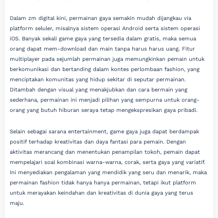
Dalam zm digital kini, permainan gaya semakin mudah dijangkau via
platform seluler, misalnya sistem operasi Android serta sistem operasi
iOS. Banyak sekali game gaya yang tersedia dalam gratis, maka semua
orang dapat mem-download dan main tanpa harus harus uang. Fitur
multiplayer pada sejumlah permainan juga memungkinkan pemain untuk
berkomunikasi dan bertanding dalam kontes perlombaan fashion, yang
menciptakan komunitas yang hidup sekitar di seputar permainan.
Ditambah dengan visual yang menakjubkan dan cara bermain yang
sederhana, permainan ini menjadi pilihan yang sempurna untuk orang-
orang yang butuh hiburan seraya tetap mengekspresikan gaya pribadi.
Selain sebagai sarana entertainment, game gaya juga dapat berdampak
positif terhadap kreativitas dan daya fantasi para pemain. Dengan
aktivitas merancang dan menentukan penampilan tokoh, pemain dapat
mempelajari soal kombinasi warna-warna, corak, serta gaya yang variatif.
Ini menyediakan pengalaman yang mendidik yang seru dan menarik, maka
permainan fashion tidak hanya hanya permainan, tetapi ikut platform
untuk merayakan keindahan dan kreativitas di dunia gaya yang terus
maju.