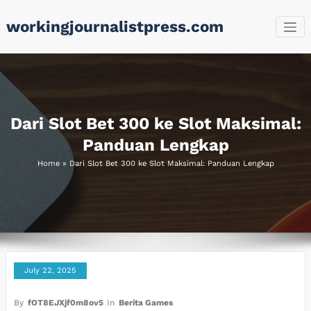
Skip
workingjournalistpress.com
to
content
Dari Slot Bet 300 ke Slot Maksimal:
Panduan Lengkap
Home
»
Dari Slot Bet 300 ke Slot Maksimal: Panduan Lengkap
July 22, 2025
By
fOT8EJXjf0m8ov5
In
Berita Games