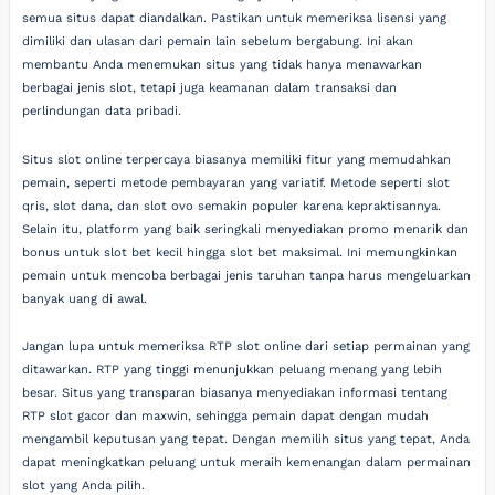
semua situs dapat diandalkan. Pastikan untuk memeriksa lisensi yang
dimiliki dan ulasan dari pemain lain sebelum bergabung. Ini akan
membantu Anda menemukan situs yang tidak hanya menawarkan
berbagai jenis slot, tetapi juga keamanan dalam transaksi dan
perlindungan data pribadi.
Situs slot online terpercaya biasanya memiliki fitur yang memudahkan
pemain, seperti metode pembayaran yang variatif. Metode seperti slot
qris, slot dana, dan slot ovo semakin populer karena kepraktisannya.
Selain itu, platform yang baik seringkali menyediakan promo menarik dan
bonus untuk slot bet kecil hingga slot bet maksimal. Ini memungkinkan
pemain untuk mencoba berbagai jenis taruhan tanpa harus mengeluarkan
banyak uang di awal.
Jangan lupa untuk memeriksa RTP slot online dari setiap permainan yang
ditawarkan. RTP yang tinggi menunjukkan peluang menang yang lebih
besar. Situs yang transparan biasanya menyediakan informasi tentang
RTP slot gacor dan maxwin, sehingga pemain dapat dengan mudah
mengambil keputusan yang tepat. Dengan memilih situs yang tepat, Anda
dapat meningkatkan peluang untuk meraih kemenangan dalam permainan
slot yang Anda pilih.