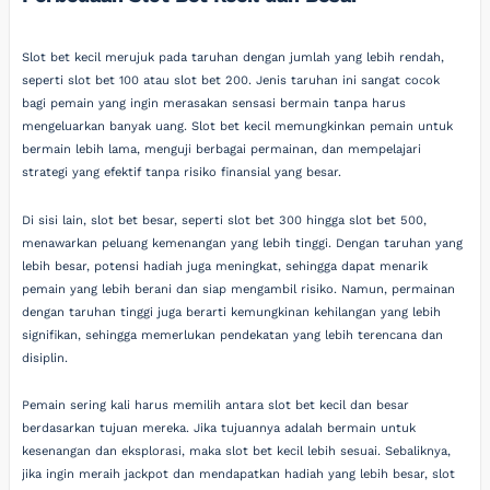
Slot bet kecil merujuk pada taruhan dengan jumlah yang lebih rendah,
seperti slot bet 100 atau slot bet 200. Jenis taruhan ini sangat cocok
bagi pemain yang ingin merasakan sensasi bermain tanpa harus
mengeluarkan banyak uang. Slot bet kecil memungkinkan pemain untuk
bermain lebih lama, menguji berbagai permainan, dan mempelajari
strategi yang efektif tanpa risiko finansial yang besar.
Di sisi lain, slot bet besar, seperti slot bet 300 hingga slot bet 500,
menawarkan peluang kemenangan yang lebih tinggi. Dengan taruhan yang
lebih besar, potensi hadiah juga meningkat, sehingga dapat menarik
pemain yang lebih berani dan siap mengambil risiko. Namun, permainan
dengan taruhan tinggi juga berarti kemungkinan kehilangan yang lebih
signifikan, sehingga memerlukan pendekatan yang lebih terencana dan
disiplin.
Pemain sering kali harus memilih antara slot bet kecil dan besar
berdasarkan tujuan mereka. Jika tujuannya adalah bermain untuk
kesenangan dan eksplorasi, maka slot bet kecil lebih sesuai. Sebaliknya,
jika ingin meraih jackpot dan mendapatkan hadiah yang lebih besar, slot