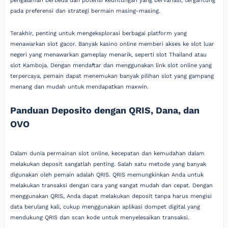
pengalaman berbeda dan potensi keuntungan yang bervariasi, tergantung
pada preferensi dan strategi bermain masing-masing.
Terakhir, penting untuk mengeksplorasi berbagai platform yang
menawarkan slot gacor. Banyak kasino online memberi akses ke slot luar
negeri yang menawarkan gameplay menarik, seperti slot Thailand atau
slot Kamboja. Dengan mendaftar dan menggunakan link slot online yang
terpercaya, pemain dapat menemukan banyak pilihan slot yang gampang
menang dan mudah untuk mendapatkan maxwin.
Panduan Deposito dengan QRIS, Dana, dan
OVO
Dalam dunia permainan slot online, kecepatan dan kemudahan dalam
melakukan deposit sangatlah penting. Salah satu metode yang banyak
digunakan oleh pemain adalah QRIS. QRIS memungkinkan Anda untuk
melakukan transaksi dengan cara yang sangat mudah dan cepat. Dengan
menggunakan QRIS, Anda dapat melakukan deposit tanpa harus mengisi
data berulang kali, cukup menggunakan aplikasi dompet digital yang
mendukung QRIS dan scan kode untuk menyelesaikan transaksi.