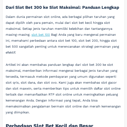
Dari Slot Bet 300 ke Slot Maksimal: Panduan Lengkap
Dalam dunia permainan slot online, ada berbagai pilihan taruhan yang
dapat dipilih oleh para pemain, mulai dari slot bet kecil hingga slot
maksimal. Setiap jenis taruhan memiliki kelebihan dan tantangannya
masing-masing.
slot bet 100
Bagi Anda yang baru mengenal permainan
ini, memahami perbedaan antara slot bet 100, slot bet 200, hingga slot
bet 500 sangatlah penting untuk merencanakan strategi permainan yang
efektif.
Artikel ini akan membahas panduan lengkap dari slot bet 300 ke slot
maksimal, memberikan informasi mengenai berbagai jenis taruhan yang
tersedia, termasuk metode pembayaran yang umum digunakan seperti
slot qris, slot dana, dan slot ovo. Kami juga akan membahas slot gacor
dan slot maxwin, serta memberikan tips untuk memilih daftar slot online
terbaik dan memanfaatkan RTP slot online untuk meningkatkan peluang
kemenangan Anda. Dengan informasi yang tepat, Anda bisa
memaksimalkan pengalaman bermain slot online dan meraih kemenangan
yang diimpikan.
Perbedaan Slot Bet Kecil dan Besar