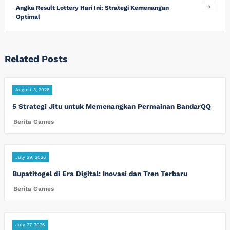
Angka Result Lottery Hari Ini: Strategi Kemenangan
Optimal
Related Posts
August 3, 2026
5 Strategi Jitu untuk Memenangkan Permainan BandarQQ
Berita Games
July 29, 2026
Bupatitogel di Era Digital: Inovasi dan Tren Terbaru
Berita Games
July 27, 2026