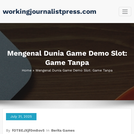
Skip
workingjournalistpress.com
to
content
Mengenal Dunia Game Demo Slot:
Game Tanpa
Home
»
Mengenal Dunia Game Demo Slot: Game Tanpa
July 31, 2025
By
fOT8EJXjf0m8ov5
In
Berita Games