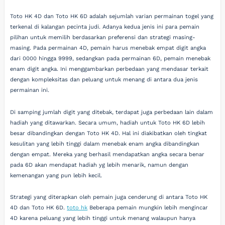
Toto HK 4D dan Toto HK 6D adalah sejumlah varian permainan togel yang
terkenal di kalangan pecinta judi. Adanya kedua jenis ini para pemain
pilihan untuk memilih berdasarkan preferensi dan strategi masing-
masing. Pada permainan 4D, pemain harus menebak empat digit angka
dari 0000 hingga 9999, sedangkan pada permainan 6D, pemain menebak
enam digit angka. Ini menggambarkan perbedaan yang mendasar terkait
dengan kompleksitas dan peluang untuk menang di antara dua jenis
permainan ini.
Di samping jumlah digit yang ditebak, terdapat juga perbedaan lain dalam
hadiah yang ditawarkan. Secara umum, hadiah untuk Toto HK 6D lebih
besar dibandingkan dengan Toto HK 4D. Hal ini diakibatkan oleh tingkat
kesulitan yang lebih tinggi dalam menebak enam angka dibandingkan
dengan empat. Mereka yang berhasil mendapatkan angka secara benar
pada 6D akan mendapat hadiah yg lebih menarik, namun dengan
kemenangan yang pun lebih kecil.
Strategi yang diterapkan oleh pemain juga cenderung di antara Toto HK
4D dan Toto HK 6D.
toto hk
Beberapa pemain mungkin lebih mengincar
4D karena peluang yang lebih tinggi untuk menang walaupun hanya