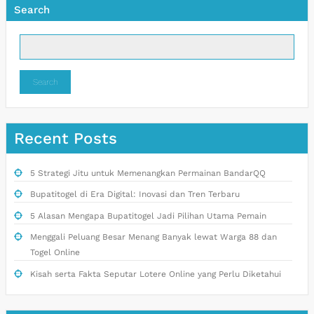
Search
Search
Recent Posts
5 Strategi Jitu untuk Memenangkan Permainan BandarQQ
Bupatitogel di Era Digital: Inovasi dan Tren Terbaru
5 Alasan Mengapa Bupatitogel Jadi Pilihan Utama Pemain
Menggali Peluang Besar Menang Banyak lewat Warga 88 dan
Togel Online
Kisah serta Fakta Seputar Lotere Online yang Perlu Diketahui