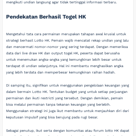
mengikuti undian langsung agar tidak tertinggal informasi terbaru.
Pendekatan Berhasil Togel HK
Mengetahui tata cara permainan merupakan tahapan awal krusial untuk
strategi berhasil Lotto HK. Pemain wajib mencatat rekap undian yang lalu
dan mencermati nomor-nomor yang sering terdapat. Dengan memeriksa
data dari live draw HK dan output togel HK, peserta dapat berusaha
untuk menemukan angka-angka yang kemungkinan lebih besar untuk
terdapat di undian selanjutnya. Hal ini membantu menghasilkan angka
yang lebih terdata dan memperbesar kemungkinan raihan hadiah.
Di samping itu, signifikan untuk menggunakan pengelolaan keuangan yang
dalam bermain Lotto HK. Tentukan budget yang untuk setiap perjuangan
permainan dan ikuti restricti yang tersebut. Dengan demikian, pemain
bisa melalui permainan tanpa tekanan keuangan yang berlebih.
Menggunakan strategi ini juga ikut membantu untuk menjauhkan diri dari
keputusan impulsif yang bisa berujung pada rugi besar.
Sebagai penutup, ikut serta dengan komunitas atau forum lotto HK dapat