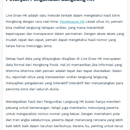
Live Draw HK adalah satu metode terbaik dalam mengetahui hasil lotre
Hongkong dengan cara real-time.
Pengeluaran HK
Lewat situs ini, pemain
bisa melihat langsung tahapan undian, yang mana menambah
kepercayaan dan transparansi dalam permainan. Dengan akses akses yang
mudah cepat dan cepat, pemain dapat mengetahui hasil nomor yang
tanpa harus menunggu lama.
Setiap hasil data yang ditayangkan disajikan di Live Draw HK merupakan
data formal dari Hongkong Pools. Hal ini memastikan jika informasi yang
diterima diterima oleh pemain adalah tepat dan dapat diandalkan. Selain
itu, sejumlah situs yang menawarkan undian langsung langsung,
menyajikan pengalaman yang interaktif interaktif dan menyenangkan para
pencinta lotre dari seluruh dunia.
Mendapatkan hasil dari Pengundian Langsung HK bukan hanya memberi
peluang untuk kemenangan, tetapi juga membantu menunjang peserta
untuk menganalisis nomor-numer yang keluar. Dengan memahami pola
dan tren angka sebelumnya, peserta dapat merancang rencana yang lebih
baik lebih baik dalam taruhan berikutnya. Karena itu, penting untuk terus