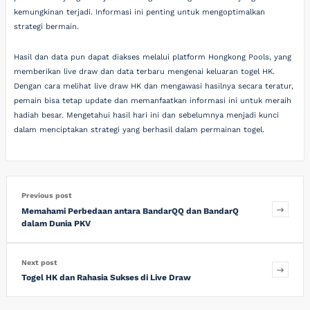
kemungkinan terjadi. Informasi ini penting untuk mengoptimalkan
strategi bermain.
Hasil dan data pun dapat diakses melalui platform Hongkong Pools, yang
memberikan live draw dan data terbaru mengenai keluaran togel HK.
Dengan cara melihat live draw HK dan mengawasi hasilnya secara teratur,
pemain bisa tetap update dan memanfaatkan informasi ini untuk meraih
hadiah besar. Mengetahui hasil hari ini dan sebelumnya menjadi kunci
dalam menciptakan strategi yang berhasil dalam permainan togel.
Previous post
Memahami Perbedaan antara BandarQQ dan BandarQ
dalam Dunia PKV
Next post
Togel HK dan Rahasia Sukses di Live Draw