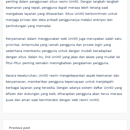
penting dalam penggunaan situs resmi Uni4D. Dengan langkah-langkah
keamanan yang tepat, pengguna dapat merasa lebih tenang saat
mengakses layanan yang ditawarkan. Situs Uni4D berkomitmen untuk
menjaga privasi dan data pribadi penggunanya melalui enkripsi dan
perlindungan yang memadai.
Kenyamanan dalam menggunakan web Uni4D juga merupakan salah satu
prioritas. Antarmuka yang ramah pengguna dan proses login yang
sederhana membantu pengguna untuk dengan mudah beradaptasi
dengan situs. Selain itu, link Uni4D yang jelas dan akses yang mudah ke
fitur-fitur penting semakin meningkatkan pengalaman pengguna.
Secara keseluruhan, Uni4D resmi mengedepankan aspek keamanan dan
kenyamanan, memberikan pengguna kepercayaan untuk menjelajahi
berbagai layanan yang tersedia. Dengan adanya sistem daftar Uni4D yang
efisien dan dukungan yang baik, diharapkan pengguna akan terus merasa
puas dan aman saat berinteraksi dengan web resmi Uni4D.
Previous post