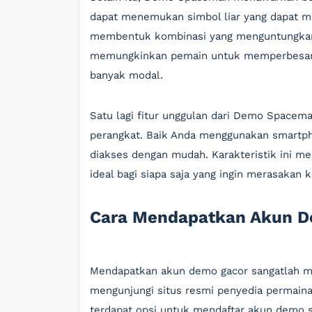
dapat menemukan simbol liar yang dapat m
membentuk kombinasi yang menguntungkan. F
memungkinkan pemain untuk memperbesar 
banyak modal.
Satu lagi fitur unggulan dari Demo Spacema
perangkat. Baik Anda menggunakan smartph
diakses dengan mudah. Karakteristik ini 
ideal bagi siapa saja yang ingin merasakan
Cara Mendapatkan Akun D
Mendapatkan akun demo gacor sangatlah m
mengunjungi situs resmi penyedia permainan 
terdapat opsi untuk mendaftar akun demo s