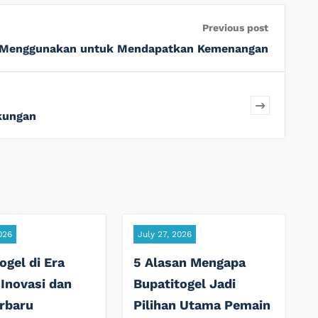
Previous post
a Menggunakan untuk Mendapatkan Kemenangan
kungan
026
July 27, 2026
ogel di Era
5 Alasan Mengapa
: Inovasi dan
Bupatitogel Jadi
erbaru
Pilihan Utama Pemain