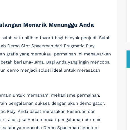
alangan Menarik Menunggu Anda
salah satu pilihan favorit bagi banyak penjudi. Salah
lah Demo Slot Spaceman dari Pragmatic Play.
an grafis yang memukau, permainan ini menawarkan
betah berlama-lama. Bagi Anda yang ingin mencoba
kun demo menjadi solusi ideal untuk merasakan
pemain untuk memahami mekanisme permainan,
eraih pengalaman sukses dengan akun demo gacor.
ic Play, Anda dapat merasakan keseruan dan
iri. Jadi, jika Anda mencari pengalaman bermain
ada salahnya mencoba Demo Spaceman sebelum