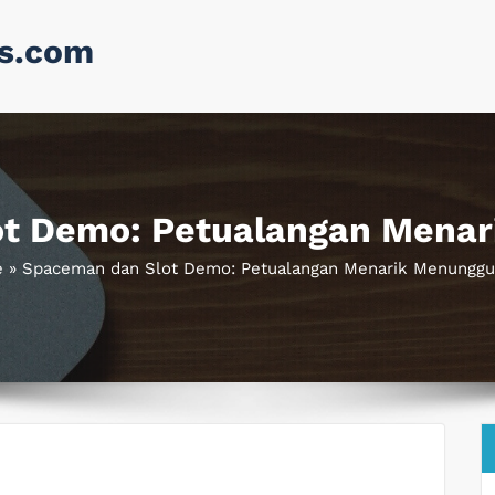
ss.com
t Demo: Petualangan Mena
e
»
Spaceman dan Slot Demo: Petualangan Menarik Menunggu