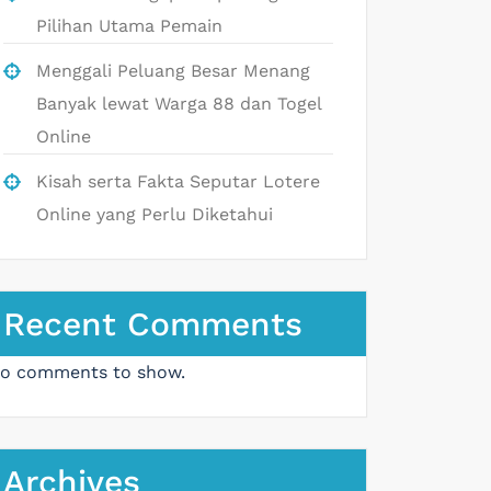
Pilihan Utama Pemain
Menggali Peluang Besar Menang
Banyak lewat Warga 88 dan Togel
Online
Kisah serta Fakta Seputar Lotere
Online yang Perlu Diketahui
Recent Comments
o comments to show.
Archives