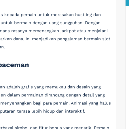
es kepada pemain untuk merasakan hustling dan
untuk bermain dengan uang sungguhan. Dengan
mana rasanya memenangkan jackpot atau menjalani
arkan dana. Ini menjadikan pengalaman bermain slot
an.
Spaceman
an adalah grafis yang memukau dan desain yang
en dalam permainan dirancang dengan detail yang
 menyenangkan bagi para pemain. Animasi yang halus
aran terasa lebih hidup dan interaktif.
bagai simbol dan fitur bonus yang menarik. Pemain