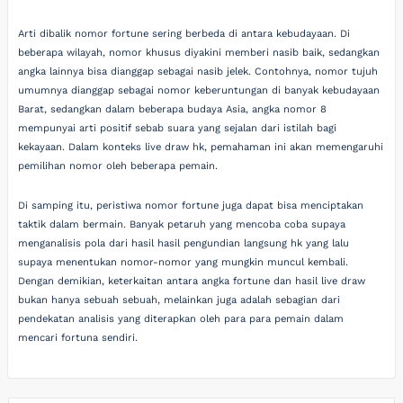
Arti dibalik nomor fortune sering berbeda di antara kebudayaan. Di
beberapa wilayah, nomor khusus diyakini memberi nasib baik, sedangkan
angka lainnya bisa dianggap sebagai nasib jelek. Contohnya, nomor tujuh
umumnya dianggap sebagai nomor keberuntungan di banyak kebudayaan
Barat, sedangkan dalam beberapa budaya Asia, angka nomor 8
mempunyai arti positif sebab suara yang sejalan dari istilah bagi
kekayaan. Dalam konteks live draw hk, pemahaman ini akan memengaruhi
pemilihan nomor oleh beberapa pemain.
Di samping itu, peristiwa nomor fortune juga dapat bisa menciptakan
taktik dalam bermain. Banyak petaruh yang mencoba coba supaya
menganalisis pola dari hasil hasil pengundian langsung hk yang lalu
supaya menentukan nomor-nomor yang mungkin muncul kembali.
Dengan demikian, keterkaitan antara angka fortune dan hasil live draw
bukan hanya sebuah sebuah, melainkan juga adalah sebagian dari
pendekatan analisis yang diterapkan oleh para para pemain dalam
mencari fortuna sendiri.