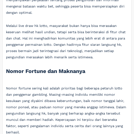
menyampaikan penjelasan tentang proses pengundian dan informasi
mengenai batasan waktu bet, sehingga peserta bisa mempersiapkan diri
dengan optimal.
Melalui live draw hk lotto, masyarakat bukan hanya bisa merasakan
keseruan melihat hasil undian, tetapi serta bisa berinteraksi di fitur chat
dan chat. Hal ini menghadirkan komunitas yang lebih erat di antara para
penggemar permainan lotto. Dengan hadirnya fitur siaran langsung hk,
proses bermain jadi terintegrasi dari teknologi, menjadikan setiap
pengundian merasakan lebih menarik serta istimewa.
Nomor Fortune dan Maknanya
Nomor fortune sering kali adalah prioritas bagi beberapa petaruh lotto
dan penggemar gambling. Masing-masing individu memiliki nomor
kesukaan yang diyakini dibawa keberuntungan, baik nomor tanggal lahir,
nomor ponsel, atau paduan nomor yang mereka anggap istimewa. Dalam
pengundian langsung hk, banyak yang berharap angka-angka tersebut
muncul dan memberi hadiah. Kepercayaan ini terpicu dari beraneka
faktor, seperti pengalaman individu serta cerita dari orang lainnya yang
berhasil.