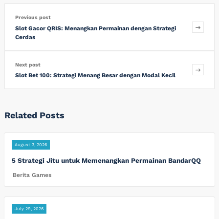
Previous post
Slot Gacor QRIS: Menangkan Permainan dengan Strategi
Cerdas
Next post
Slot Bet 100: Strategi Menang Besar dengan Modal Kecil
Related Posts
August 3, 2026
5 Strategi Jitu untuk Memenangkan Permainan BandarQQ
Berita Games
July 29, 2026