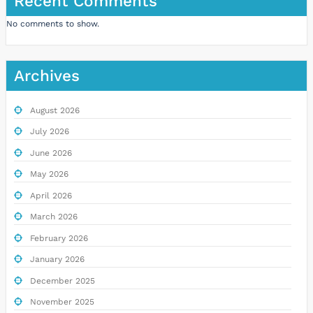
Recent Comments
No comments to show.
Archives
August 2026
July 2026
June 2026
May 2026
April 2026
March 2026
February 2026
January 2026
December 2025
November 2025