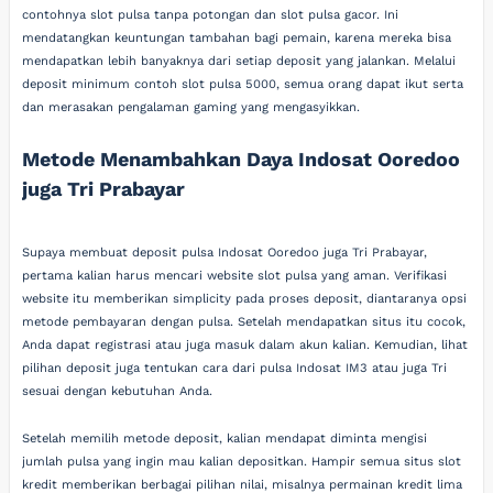
contohnya slot pulsa tanpa potongan dan slot pulsa gacor. Ini
mendatangkan keuntungan tambahan bagi pemain, karena mereka bisa
mendapatkan lebih banyaknya dari setiap deposit yang jalankan. Melalui
deposit minimum contoh slot pulsa 5000, semua orang dapat ikut serta
dan merasakan pengalaman gaming yang mengasyikkan.
Metode Menambahkan Daya Indosat Ooredoo
juga Tri Prabayar
Supaya membuat deposit pulsa Indosat Ooredoo juga Tri Prabayar,
pertama kalian harus mencari website slot pulsa yang aman. Verifikasi
website itu memberikan simplicity pada proses deposit, diantaranya opsi
metode pembayaran dengan pulsa. Setelah mendapatkan situs itu cocok,
Anda dapat registrasi atau juga masuk dalam akun kalian. Kemudian, lihat
pilihan deposit juga tentukan cara dari pulsa Indosat IM3 atau juga Tri
sesuai dengan kebutuhan Anda.
Setelah memilih metode deposit, kalian mendapat diminta mengisi
jumlah pulsa yang ingin mau kalian depositkan. Hampir semua situs slot
kredit memberikan berbagai pilihan nilai, misalnya permainan kredit lima