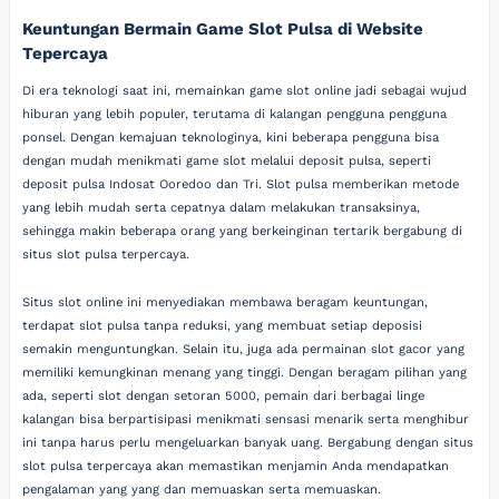
Keuntungan Bermain Game Slot Pulsa di Website
Tepercaya
Di era teknologi saat ini, memainkan game slot online jadi sebagai wujud
hiburan yang lebih populer, terutama di kalangan pengguna pengguna
ponsel. Dengan kemajuan teknologinya, kini beberapa pengguna bisa
dengan mudah menikmati game slot melalui deposit pulsa, seperti
deposit pulsa Indosat Ooredoo dan Tri. Slot pulsa memberikan metode
yang lebih mudah serta cepatnya dalam melakukan transaksinya,
sehingga makin beberapa orang yang berkeinginan tertarik bergabung di
situs slot pulsa terpercaya.
Situs slot online ini menyediakan membawa beragam keuntungan,
terdapat slot pulsa tanpa reduksi, yang membuat setiap deposisi
semakin menguntungkan. Selain itu, juga ada permainan slot gacor yang
memiliki kemungkinan menang yang tinggi. Dengan beragam pilihan yang
ada, seperti slot dengan setoran 5000, pemain dari berbagai linge
kalangan bisa berpartisipasi menikmati sensasi menarik serta menghibur
ini tanpa harus perlu mengeluarkan banyak uang. Bergabung dengan situs
slot pulsa terpercaya akan memastikan menjamin Anda mendapatkan
pengalaman yang yang dan memuaskan serta memuaskan.