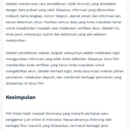
Setelah menemukan opsi pendaftaran, isilah formulir yang disediakan
dengan data pribadi yang valid. Biasanya, informasi yang dibutuhkan
meliputi nama lengkap, nomor telepon, alamat email, dan informasi lain
sesuai ketentuan situs. Pastikan semua data yang Anda masukkan benar
untuk menghindari masalah saat melakukan verifikasi akun. Setelah itu,
Anda perlu menyetujui syarat dan ketentuan yang ada sebelum
melanjutkan.
Setelah pendaftaran selesai, langkah selanjutnya adalah melakukan login
menggunakan informasi yang telah Anda daftarkan. Biasanya, situs PKV
memberikan kode verifikasi yang harus Anda masukkan untuk
mengaktifkan akun. Setelah berhasil login, Anda bisa mulai melihat pilihan
permainan, melakukan deposit, dan menikmati berbagai permainan yang
ditawarkan di situs PKV.
Kesimpulan
PKV Poker telah menjadi fenomena yang menarik perhatian para
penggemar judi online di Indonesia. Kepopulerannya didorong oleh
berbagai fitur menarik yang ditawarkan, termasuk berbagai jenis