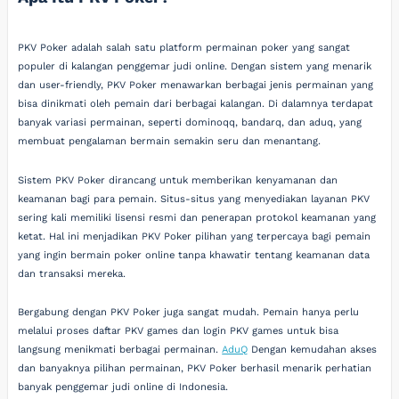
PKV Poker adalah salah satu platform permainan poker yang sangat
populer di kalangan penggemar judi online. Dengan sistem yang menarik
dan user-friendly, PKV Poker menawarkan berbagai jenis permainan yang
bisa dinikmati oleh pemain dari berbagai kalangan. Di dalamnya terdapat
banyak variasi permainan, seperti dominoqq, bandarq, dan aduq, yang
membuat pengalaman bermain semakin seru dan menantang.
Sistem PKV Poker dirancang untuk memberikan kenyamanan dan
keamanan bagi para pemain. Situs-situs yang menyediakan layanan PKV
sering kali memiliki lisensi resmi dan penerapan protokol keamanan yang
ketat. Hal ini menjadikan PKV Poker pilihan yang terpercaya bagi pemain
yang ingin bermain poker online tanpa khawatir tentang keamanan data
dan transaksi mereka.
Bergabung dengan PKV Poker juga sangat mudah. Pemain hanya perlu
melalui proses daftar PKV games dan login PKV games untuk bisa
langsung menikmati berbagai permainan.
AduQ
Dengan kemudahan akses
dan banyaknya pilihan permainan, PKV Poker berhasil menarik perhatian
banyak penggemar judi online di Indonesia.