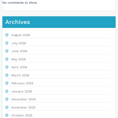
No comments to show.
Archives
August 2026
July 2026
June 2026
May 2026
April 2026
March 2026
February 2026
January 2026
December 2025
November 2025
October 2025