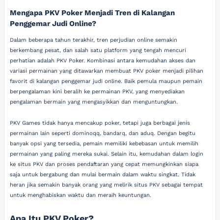
Mengapa PKV Poker Menjadi Tren di Kalangan
Penggemar Judi Online?
Dalam beberapa tahun terakhir, tren perjudian online semakin
berkembang pesat, dan salah satu platform yang tengah mencuri
perhatian adalah PKV Poker. Kombinasi antara kemudahan akses dan
variasi permainan yang ditawarkan membuat PKV poker menjadi pilihan
favorit di kalangan penggemar judi online. Baik pemula maupun pemain
berpengalaman kini beralih ke permainan PKV, yang menyediakan
pengalaman bermain yang mengasyikkan dan menguntungkan.
PKV Games tidak hanya mencakup poker, tetapi juga berbagai jenis
permainan lain seperti dominoqq, bandarq, dan aduq. Dengan begitu
banyak opsi yang tersedia, pemain memiliki kebebasan untuk memilih
permainan yang paling mereka sukai. Selain itu, kemudahan dalam login
ke situs PKV dan proses pendaftaran yang cepat memungkinkan siapa
saja untuk bergabung dan mulai bermain dalam waktu singkat. Tidak
heran jika semakin banyak orang yang melirik situs PKV sebagai tempat
untuk menghabiskan waktu dan meraih keuntungan.
Apa Itu PKV Poker?