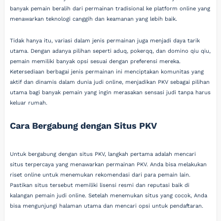
banyak pemain beralih dari permainan tradisional ke platform online yang
menawarkan teknologi canggih dan keamanan yang lebih baik.
Tidak hanya itu, variasi dalam jenis permainan juga menjadi daya tarik
utama. Dengan adanya pilihan seperti aduq, pokerqq, dan domino qiu qiu,
pemain memiliki banyak opsi sesuai dengan preferensi mereka.
Ketersediaan berbagai jenis permainan ini menciptakan komunitas yang
aktif dan dinamis dalam dunia judi online, menjadikan PKV sebagai pilihan
utama bagi banyak pemain yang ingin merasakan sensasi judi tanpa harus
keluar rumah.
Cara Bergabung dengan Situs PKV
Untuk bergabung dengan situs PKV, langkah pertama adalah mencari
situs terpercaya yang menawarkan permainan PKV. Anda bisa melakukan
riset online untuk menemukan rekomendasi dari para pemain lain.
Pastikan situs tersebut memiliki lisensi resmi dan reputasi baik di
kalangan pemain judi online. Setelah menemukan situs yang cocok, Anda
bisa mengunjungi halaman utama dan mencari opsi untuk pendaftaran.