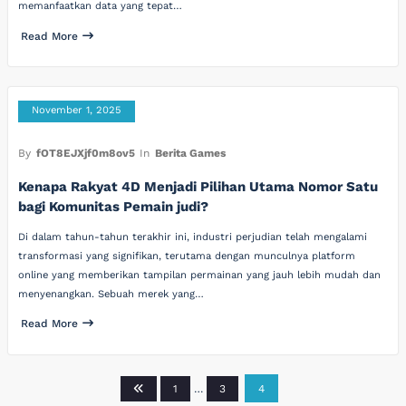
memanfaatkan data yang tepat…
Read More
November 1, 2025
By
fOT8EJXjf0m8ov5
In
Berita Games
Kenapa Rakyat 4D Menjadi Pilihan Utama Nomor Satu
bagi Komunitas Pemain judi?
Di dalam tahun-tahun terakhir ini, industri perjudian telah mengalami
transformasi yang signifikan, terutama dengan munculnya platform
online yang memberikan tampilan permainan yang jauh lebih mudah dan
menyenangkan. Sebuah merek yang…
Read More
Posts
1
…
3
4