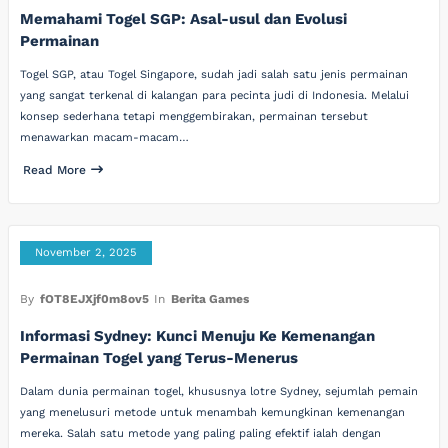
Memahami Togel SGP: Asal-usul dan Evolusi
Permainan
Togel SGP, atau Togel Singapore, sudah jadi salah satu jenis permainan
yang sangat terkenal di kalangan para pecinta judi di Indonesia. Melalui
konsep sederhana tetapi menggembirakan, permainan tersebut
menawarkan macam-macam…
Read More
November 2, 2025
By
fOT8EJXjf0m8ov5
In
Berita Games
Informasi Sydney: Kunci Menuju Ke Kemenangan
Permainan Togel yang Terus-Menerus
Dalam dunia permainan togel, khususnya lotre Sydney, sejumlah pemain
yang menelusuri metode untuk menambah kemungkinan kemenangan
mereka. Salah satu metode yang paling paling efektif ialah dengan