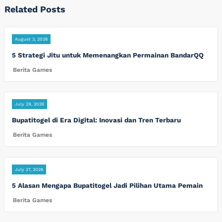
Related Posts
August 3, 2026
5 Strategi Jitu untuk Memenangkan Permainan BandarQQ
Berita Games
July 29, 2026
Bupatitogel di Era Digital: Inovasi dan Tren Terbaru
Berita Games
July 27, 2026
5 Alasan Mengapa Bupatitogel Jadi Pilihan Utama Pemain
Berita Games