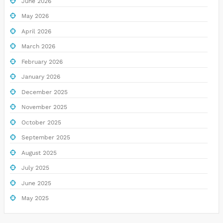
June 2026
May 2026
April 2026
March 2026
February 2026
January 2026
December 2025
November 2025
October 2025
September 2025
August 2025
July 2025
June 2025
May 2025