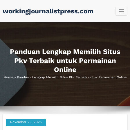
Skip
workingjournalistpress.com
to
content
Panduan Lengkap Memilih Situs
Pkv Terbaik untuk Permainan
Online
Home
»
Panduan Lengkap Memilih Situs Pkv Terbaik untuk Permainan Online
November 29, 2025