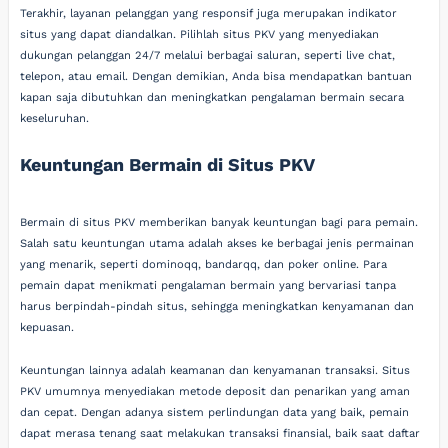
Terakhir, layanan pelanggan yang responsif juga merupakan indikator
situs yang dapat diandalkan. Pilihlah situs PKV yang menyediakan
dukungan pelanggan 24/7 melalui berbagai saluran, seperti live chat,
telepon, atau email. Dengan demikian, Anda bisa mendapatkan bantuan
kapan saja dibutuhkan dan meningkatkan pengalaman bermain secara
keseluruhan.
Keuntungan Bermain di Situs PKV
Bermain di situs PKV memberikan banyak keuntungan bagi para pemain.
Salah satu keuntungan utama adalah akses ke berbagai jenis permainan
yang menarik, seperti dominoqq, bandarqq, dan poker online. Para
pemain dapat menikmati pengalaman bermain yang bervariasi tanpa
harus berpindah-pindah situs, sehingga meningkatkan kenyamanan dan
kepuasan.
Keuntungan lainnya adalah keamanan dan kenyamanan transaksi. Situs
PKV umumnya menyediakan metode deposit dan penarikan yang aman
dan cepat. Dengan adanya sistem perlindungan data yang baik, pemain
dapat merasa tenang saat melakukan transaksi finansial, baik saat daftar