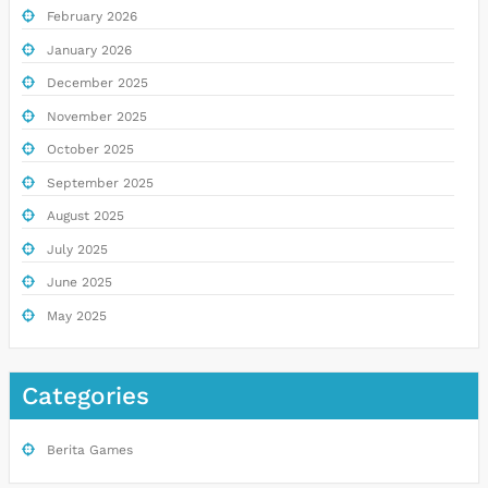
February 2026
January 2026
December 2025
November 2025
October 2025
September 2025
August 2025
July 2025
June 2025
May 2025
Categories
Berita Games