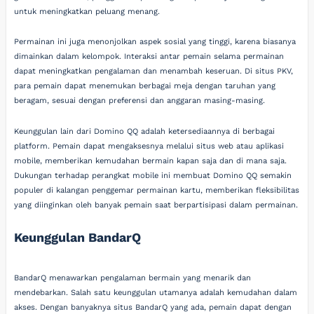
untuk meningkatkan peluang menang.
Permainan ini juga menonjolkan aspek sosial yang tinggi, karena biasanya
dimainkan dalam kelompok. Interaksi antar pemain selama permainan
dapat meningkatkan pengalaman dan menambah keseruan. Di situs PKV,
para pemain dapat menemukan berbagai meja dengan taruhan yang
beragam, sesuai dengan preferensi dan anggaran masing-masing.
Keunggulan lain dari Domino QQ adalah ketersediaannya di berbagai
platform. Pemain dapat mengaksesnya melalui situs web atau aplikasi
mobile, memberikan kemudahan bermain kapan saja dan di mana saja.
Dukungan terhadap perangkat mobile ini membuat Domino QQ semakin
populer di kalangan penggemar permainan kartu, memberikan fleksibilitas
yang diinginkan oleh banyak pemain saat berpartisipasi dalam permainan.
Keunggulan BandarQ
BandarQ menawarkan pengalaman bermain yang menarik dan
mendebarkan. Salah satu keunggulan utamanya adalah kemudahan dalam
akses. Dengan banyaknya situs BandarQ yang ada, pemain dapat dengan