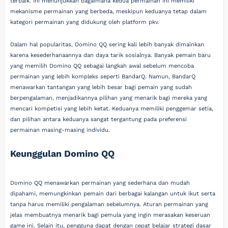
terbaik. Ini menunjukkan bagaimana kedua permainan ini memiliki
mekanisme permainan yang berbeda, meskipun keduanya tetap dalam
kategori permainan yang didukung oleh platform pkv.
Dalam hal popularitas, Domino QQ sering kali lebih banyak dimainkan
karena kesederhanaannya dan daya tarik sosialnya. Banyak pemain baru
yang memilih Domino QQ sebagai langkah awal sebelum mencoba
permainan yang lebih kompleks seperti BandarQ. Namun, BandarQ
menawarkan tantangan yang lebih besar bagi pemain yang sudah
berpengalaman, menjadikannya pilihan yang menarik bagi mereka yang
mencari kompetisi yang lebih ketat. Keduanya memiliki penggemar setia,
dan pilihan antara keduanya sangat tergantung pada preferensi
permainan masing-masing individu.
Keunggulan Domino QQ
Domino QQ menawarkan permainan yang sederhana dan mudah
dipahami, memungkinkan pemain dari berbagai kalangan untuk ikut serta
tanpa harus memiliki pengalaman sebelumnya. Aturan permainan yang
jelas membuatnya menarik bagi pemula yang ingin merasakan keseruan
game ini. Selain itu, pengguna dapat dengan cepat belajar strategi dasar