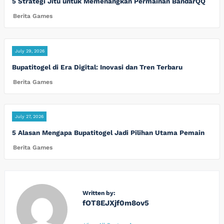
5 Strategi Jitu untuk Memenangkan Permainan BandarQQ
Berita Games
July 29, 2026
Bupatitogel di Era Digital: Inovasi dan Tren Terbaru
Berita Games
July 27, 2026
5 Alasan Mengapa Bupatitogel Jadi Pilihan Utama Pemain
Berita Games
Written by:
fOT8EJXjf0m8ov5