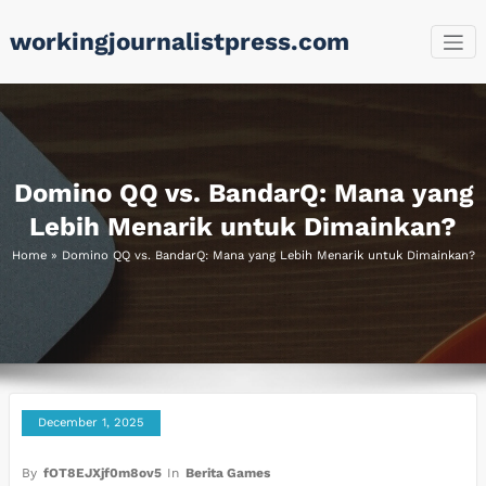
Skip
workingjournalistpress.com
to
content
Domino QQ vs. BandarQ: Mana yang
Lebih Menarik untuk Dimainkan?
Home
»
Domino QQ vs. BandarQ: Mana yang Lebih Menarik untuk Dimainkan?
December 1, 2025
By
fOT8EJXjf0m8ov5
In
Berita Games