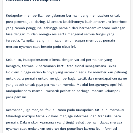
Kudapoker memberikan pengalaman bermain yang memuaskan untuk
para peserta judi daring. Di antara kelebihannya ialah antarmuka interface
yang ramah pengguna, sehingga pemain dari bermacam-macam kalangan
bisa dengan mudah mengakses serta mengenal semua fungsi yang
tersedia. Tampilan yang minimalis namun elegan membuat pemain
merasa nyaman saat berada pada situs ini.
Selain itu, Kudapoker.com dikenal dengan variasi permainan yang
beragam, termasuk permainan kartu tradisional sebagaimana Texas
Hold’em hingga varian lainnya yang semakin seru. Ini memberikan peluang
untuk para pemain untuk menguji berbagai taktik dan mendapatkan game
yang cocok untuk gaya permainan mereka. Melalui beragamnya opsi ini,
Kudapoker.com mampu menarik perhatian berbagai macam kelompok
para pemain.
Keamanan juga menjadi fokus utama pada Kudapoker. Situs ini memakai
teknologi enkripsi terbaik dalam menjaga informasi dan transaksi para
pemain. Dalam skor keamanan yang tinggi sekali, pemain dapat merasa
nyaman saat melakukan setoran dan penarikan karena itu informasi