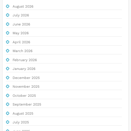
August 2026
July 2026
June 2026
May 2026
April 2026
March 2026
February 2026
January 2026
December 2025
November 2025
October 2025
September 2025
August 2025
July 2025