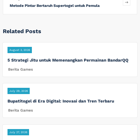
Metode Pintar Bertaruh Supertogel untuk Pemula
Related Posts
August 3, 2026
5 Strategi Jitu untuk Memenangkan Permainan BandarQQ
Berita Games
July 29, 2026
Bupatitogel di Era Digital: Inovasi dan Tren Terbaru
Berita Games
July 27, 2026