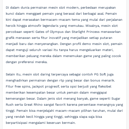
Di dalam dunia permainan mesin slot modern, perbedaan merupakan
kunci dalam menggaet pemain yang berasal dari berbagai asal. Pemain
kini dapat merasakan bermacam-macam tema yang mulai dari perjalanan
heroik hingga atmosfir legendaris yang memukau. Misalnya, mesin slot
percobaan seperti Gates of Olympus dan Starlight Princess menawarkan
grafik menawan serta fitur inovatif yang menjadikan setiap putaran
menjadi baru dan menyenangkan. Dengan profil demo mesin slot, pemain
dapat menguji seluruh variasi itu tanpa harus mengeluarkan materi,
memberikan peluang mereka dalam menemukan game yang paling cocok
dengan preferensi mereka.
Selain itu, mesin slot daring terpercaya sebagai contoh PG Soft juga
menghadirkan permainan dengan rtp yang besar dan bonus menarik.
Fitur free spins, jackpot progresif, serta opsi berjudi yang fleksibel
memberikan kesempatan besar untuk pemain dalam menggapai
kemenangan besar. Dalam jenis slot menang banyak, game seperti Sugar
Rush serta Great Rhino sangat favorit karena persentase menangnya yang
tinggi. Pemain bisa menjelajahi macam-macam pilihan taruhan, mulai dari
yang rendah kecil hingga yang tinggi, sehingga siapa saja bisa
berpartisipasi mengalami keseruan bermain.