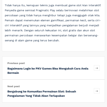
Tidak hanya itu, kemajuan teknis juga membuat game slot kian interaktif.
Penyedia game semisal Pragmatic Play selalu berinovasi melahirkan slot
percobaan yang tidak hanya menghibur tetapi juga menggugah otak kita.
Pemain dapat menemukan elemen gamifikasi, permainan kecil, serta ciri-
ciri interaktif yang lainnya yang menjadikan pengalaman berjudi menjadi
lebih menarik. Dengan seluruh kekuatan ini, slot gratis dan akun slot
permainan percobaan menawarkan kesempatan belajar dan bersenang-
senang di alam game yang terus berubah.
Previous post
Bagaimana Login ke PKV Games Bisa Mengubah Cara Anda
Bermain
Next post
Bergabung ke Komunitas Permainan Slot: Sebuah
Pengalaman Yang Tidak Akan Terlupakan