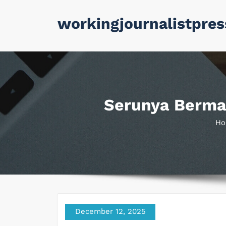
Skip
workingjournalistpre
to
content
Serunya Berma
Ho
December 12, 2025