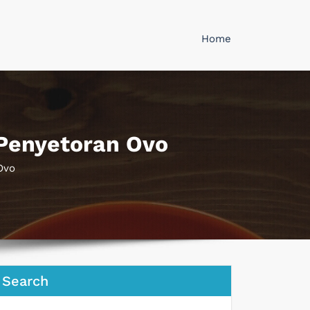
Home
Penyetoran Ovo
Ovo
Search