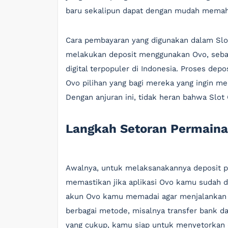
baru sekalipun dapat dengan mudah memah
Cara pembayaran yang digunakan dalam Slot 
melakukan deposit menggunakan Ovo, seba
digital terpopuler di Indonesia. Proses de
Ovo pilihan yang bagi mereka yang ingin m
Dengan anjuran ini, tidak heran bahwa Slot 
Langkah Setoran Permainan
Awalnya, untuk melaksanakannya deposit p
memastikan jika aplikasi Ovo kamu sudah dii
akun Ovo kamu memadai agar menjalankan 
berbagai metode, misalnya transfer bank da
yang cukup, kamu siap untuk menyetorkan de