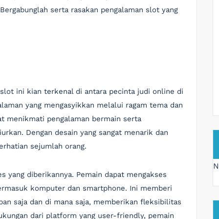
Bergabunglah serta rasakan pengalaman slot yang
ot ini kian terkenal di antara pecinta judi online di
alaman yang mengasyikkan melalui ragam tema dan
pat menikmati pengalaman bermain serta
urkan. Dengan desain yang sangat menarik dan
perhatian sejumlah orang.
N
es yang diberikannya. Pemain dapat mengakses
 termasuk komputer dan smartphone. Ini memberi
n saja dan di mana saja, memberikan fleksibilitas
ungan dari platform yang user-friendly, pemain