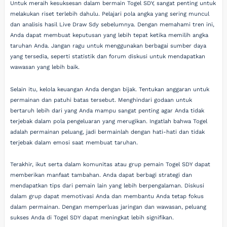
Untuk meraih kesuksesan dalam bermain Togel SDY, sangat penting untuk
melakukan riset terlebih dahulu. Pelajari pola angka yang sering muncul
dan analisis hasil Live Draw Sdy sebelumnya. Dengan memahami tren ini,
Anda dapat membuat keputusan yang lebih tepat ketika memilih angka
taruhan Anda. Jangan ragu untuk menggunakan berbagai sumber daya
yang tersedia, seperti statistik dan forum diskusi untuk mendapatkan
wawasan yang lebih baik.
Selain itu, kelola keuangan Anda dengan bijak. Tentukan anggaran untuk
permainan dan patuhi batas tersebut. Menghindari godaan untuk
bertaruh lebih dari yang Anda mampu sangat penting agar Anda tidak
terjebak dalam pola pengeluaran yang merugikan. Ingatlah bahwa Togel
adalah permainan peluang, jadi bermainlah dengan hati-hati dan tidak
terjebak dalam emosi saat membuat taruhan.
Terakhir, ikut serta dalam komunitas atau grup pemain Togel SDY dapat
memberikan manfaat tambahan. Anda dapat berbagi strategi dan
mendapatkan tips dari pemain lain yang lebih berpengalaman. Diskusi
dalam grup dapat memotivasi Anda dan membantu Anda tetap fokus
dalam permainan. Dengan memperluas jaringan dan wawasan, peluang
sukses Anda di Togel SDY dapat meningkat lebih signifikan.