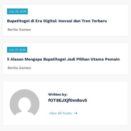
July 29, 2026
Bupatitogel di Era Digital: Inovasi dan Tren Terbaru
Berita Games
July 27, 2026
5 Alasan Mengapa Bupatitogel Jadi Pilihan Utama Pemain
Berita Games
Written by:
fOT8EJXjf0m8ov5
View All Posts