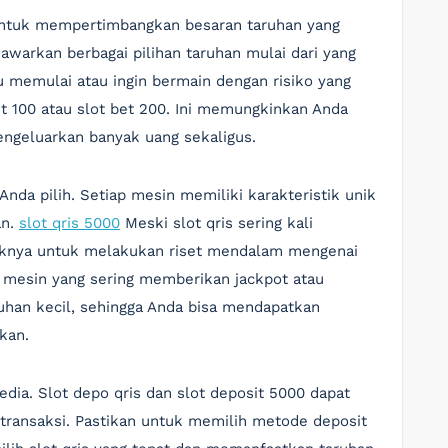
 untuk mempertimbangkan besaran taruhan yang
awarkan berbagai pilihan taruhan mulai dari yang
ru memulai atau ingin bermain dengan risiko yang
bet 100 atau slot bet 200. Ini memungkinkan Anda
ngeluarkan banyak uang sekaligus.
 Anda pilih. Setiap mesin memiliki karakteristik unik
an.
slot qris 5000
Meski slot qris sering kali
iknya untuk melakukan riset mendalam mengenai
g mesin yang sering memberikan jackpot atau
han kecil, sehingga Anda bisa mendapatkan
kan.
sedia. Slot depo qris dan slot deposit 5000 dapat
ansaksi. Pastikan untuk memilih metode deposit