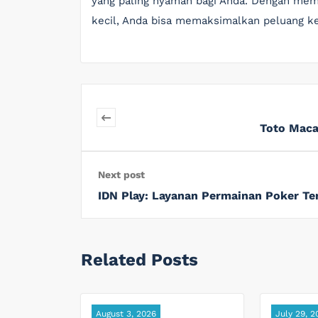
yang paling nyaman bagi Anda. Dengan memi
kecil, Anda bisa memaksimalkan peluang k
Toto Maca
Next post
IDN Play: Layanan Permainan Poker Ter
Related Posts
August 3, 2026
July 29, 2