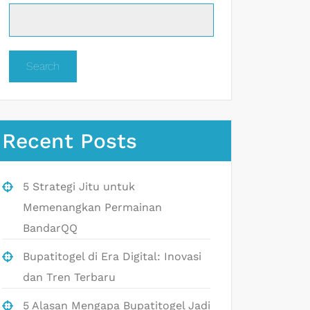
Search
Recent Posts
5 Strategi Jitu untuk
Memenangkan Permainan
BandarQQ
Bupatitogel di Era Digital: Inovasi
dan Tren Terbaru
5 Alasan Mengapa Bupatitogel Jadi