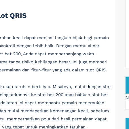
lot QRIS
uhan kecil dapat menjadi langkah bijak bagi pemain
ankroll dengan lebih baik. Dengan memulai dari
slot bet 200, Anda dapat memperpanjang waktu
ma tanpa risiko kehilangan besar. Ini juga memberi
ainan dan fitur-fitur yang ada dalam slot QRIS.
akukan taruhan bertahap. Misalnya, mulai dengan slot
eningkatkannya ke slot bet 200 atau bahkan slot bet
N
endekatan ini dapat membantu pemain menemukan
 dan mulai mendapatkan kemenangan kecil, sebelum
 itu, memperhatikan pola dari hasil permainan dapat
ang tepat untuk meningkatkan taruhan.