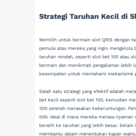
Strategi Taruhan Kecil di S
Memilih untuk bermain slot QRIS dengan tar
pemula atau mereka yang ingin mengelola b
taruhan rendah, seperti slot bet 100 atau 
bermain dan menikmati pengalaman lebih la
kesempatan untuk memahami mekanisme perm
Salah satu strategi yang efektif adalah mel
bet kecil seperti slot bet 100, kemudian m
300 setelah merasakan keberuntungan. P
titik ideal di mana mereka merasa nyaman
beralih ke taruhan yang lebih besar. Selain
membantu dalam menentukan kapan waktu y