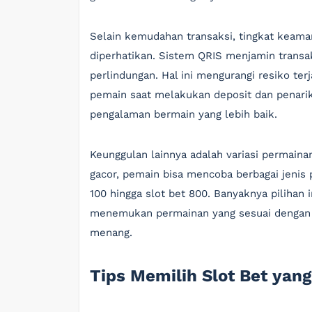
Selain kemudahan transaksi, tingkat keama
diperhatikan. Sistem QRIS menjamin transa
perlindungan. Hal ini mengurangi resiko te
pemain saat melakukan deposit dan penarik
pengalaman bermain yang lebih baik.
Keunggulan lainnya adalah variasi permain
gacor, pemain bisa mencoba berbagai jenis p
100 hingga slot bet 800. Banyaknya piliha
menemukan permainan yang sesuai dengan 
menang.
Tips Memilih Slot Bet yang