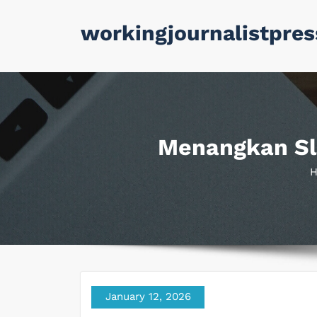
Skip
workingjournalistpre
to
content
Menangkan Slo
January 12, 2026