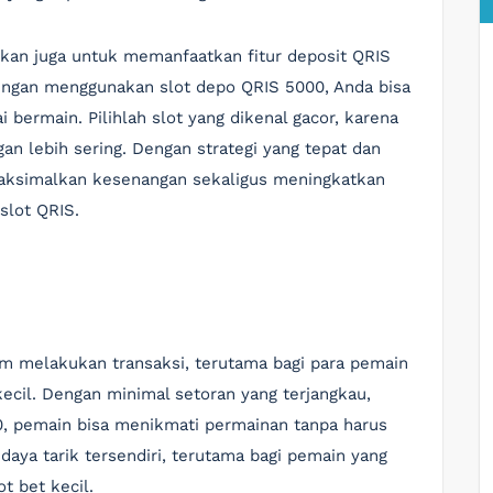
kan juga untuk memanfaatkan fitur deposit QRIS
ngan menggunakan slot depo QRIS 5000, Anda bisa
ermain. Pilihlah slot yang dikenal gacor, karena
 lebih sering. Dengan strategi yang tepat dan
aksimalkan kesenangan sekaligus meningkatkan
slot QRIS.
 melakukan transaksi, terutama bagi para pemain
kecil. Dengan minimal setoran yang terjangkau,
000, pemain bisa menikmati permainan tanpa harus
daya tarik tersendiri, terutama bagi pemain yang
t bet kecil.