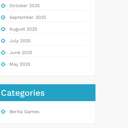
October 2025
September 2025
August 2025
July 2025
June 2025
May 2025
Categories
Berita Games