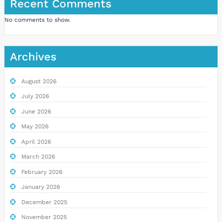
Recent Comments
No comments to show.
Archives
August 2026
July 2026
June 2026
May 2026
April 2026
March 2026
February 2026
January 2026
December 2025
November 2025