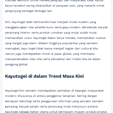
manfaat ekonomi untuk mereka pengrajin dan masyarakat lokal. Karya-
karya tersebut sering ditampilkan di perayaan seni, yang menarik minat
pengunjung berbagai berbagai lain.
Kini, kayutogel telah bertransformasi menjadi mode modern yang
menggabungkan nilai estetika kuno serta gaya modern. Bersekolah banyak
perancang interior serta produk rumahan yang mulai sudah mulai
memasukkan unsur kayutogel dalam karya mereka, menciptakan nuansa
yang hangat juga alami. Melalui tingginya popularitas yang semakin
meningkat, kayu togel tidak hanya menjadi bagian dari cultural kita
namun juga mendapatkan minat di pasar global, yang membawa
memperkenalkan nilai-nilai serta keindahan dari tradisi kita ke dalam
panggung global.
Kayutogel di dalam Trend Masa Kini
Kayutogel kini semakin mendapatkan perhatian di kalangan masyarakat
modern, khususnya di antara penggemar kerajinan. Seiring dengan
kemajuan teknologi serta penggunaan informasi yang semakin semakin
gampang, banyak perajin serta perancang mulai menyusuri potensi
kayutogel sebagai bahan utama untuk bermacam-macam produk-produk.