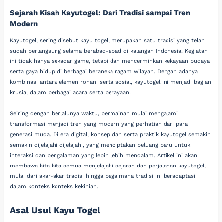
Sejarah Kisah Kayutogel: Dari Tradisi sampai Tren
Modern
Kayutogel, sering disebut kayu togel, merupakan satu tradisi yang telah
sudah berlangsung selama berabad-abad di kalangan Indonesia. Kegiatan
ini tidak hanya sekadar game, tetapi dan mencerminkan kekayaan budaya
serta gaya hidup di berbagai beraneka ragam wilayah. Dengan adanya
kombinasi antara elemen rohani serta sosial, kayutogel ini menjadi bagian
krusial dalam berbagai acara serta perayaan.
Seiring dengan berlalunya waktu, permainan mulai mengalami
transformasi menjadi tren yang modern yang perhatian dari para
generasi muda. Di era digital, konsep dan serta praktik kayutogel semakin
semakin dijelajahi dijelajahi, yang menciptakan peluang baru untuk
interaksi dan pengalaman yang lebih lebih mendalam. Artikel ini akan
membawa kita kita semua menjelajahi sejarah dan perjalanan kayutogel,
mulai dari akar-akar tradisi hingga bagaimana tradisi ini beradaptasi
dalam konteks konteks kekinian.
Asal Usul Kayu Togel