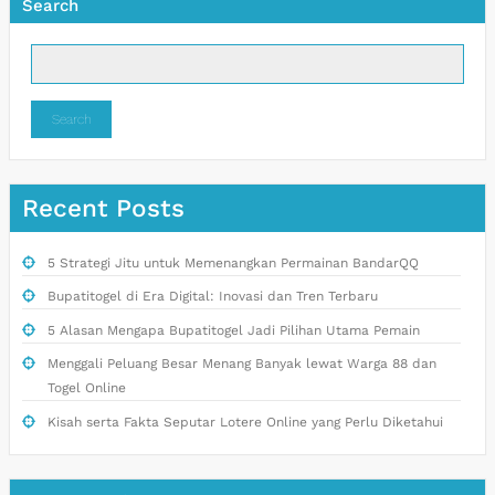
Search
Search
Recent Posts
5 Strategi Jitu untuk Memenangkan Permainan BandarQQ
Bupatitogel di Era Digital: Inovasi dan Tren Terbaru
5 Alasan Mengapa Bupatitogel Jadi Pilihan Utama Pemain
Menggali Peluang Besar Menang Banyak lewat Warga 88 dan
Togel Online
Kisah serta Fakta Seputar Lotere Online yang Perlu Diketahui