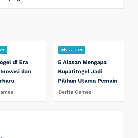
026
July 27, 2026
ogel di Era
5 Alasan Mengapa
: Inovasi dan
Bupatitogel Jadi
erbaru
Pilihan Utama Pemain
Games
Berita Games