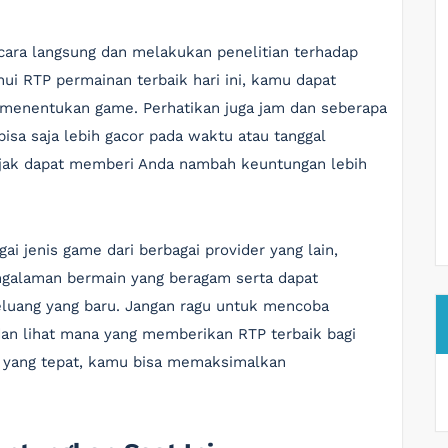
cara langsung dan melakukan penelitian terhadap
ui RTP permainan terbaik hari ini, kamu dapat
menentukan game. Perhatikan juga jam dan seberapa
isa saja lebih gacor pada waktu atau tanggal
ijak dapat memberi Anda nambah keuntungan lebih
ai jenis game dari berbagai provider yang lain,
ngalaman bermain yang beragam serta dapat
uang yang baru. Jangan ragu untuk mencoba
an lihat mana yang memberikan RTP terbaik bagi
 yang tepat, kamu bisa memaksimalkan