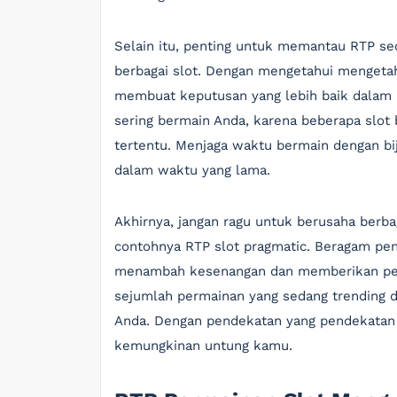
Selain itu, penting untuk memantau RTP se
berbagai slot. Dengan mengetahui mengetah
membuat keputusan yang lebih baik dalam 
sering bermain Anda, karena beberapa slot b
tertentu. Menjaga waktu bermain dengan b
dalam waktu yang lama.
Akhirnya, jangan ragu untuk berusaha berbag
contohnya RTP slot pragmatic. Beragam pe
menambah kesenangan dan memberikan pel
sejumlah permainan yang sedang trending d
Anda. Dengan pendekatan yang pendekatan
kemungkinan untung kamu.