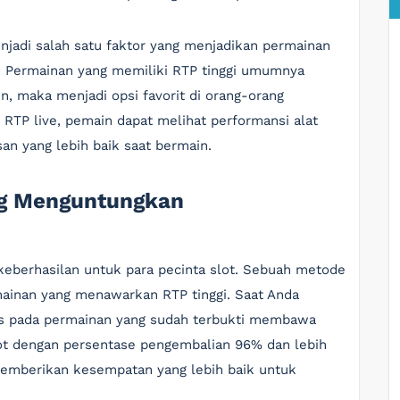
njadi salah satu faktor yang menjadikan permainan
. Permainan yang memiliki RTP tinggi umumnya
 maka menjadi opsi favorit di orang-orang
 RTP live, pemain dapat melihat performansi alat
an yang lebih baik saat bermain.
ng Menguntungkan
keberhasilan untuk para pecinta slot. Sebuah metode
mainan yang menawarkan RTP tinggi. Saat Anda
kus pada permainan yang sudah terbukti membawa
ot dengan persentase pengembalian 96% dan lebih
emberikan kesempatan yang lebih baik untuk