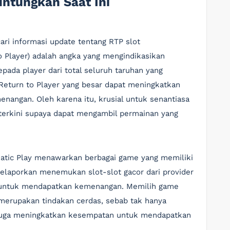
ntungkan Saat Ini
ari informasi update tentang RTP slot
o Player) adalah angka yang mengindikasikan
ada player dari total seluruh taruhan yang
Return to Player yang besar dapat meningkatkan
ngan. Oleh karena itu, krusial untuk senantiasa
terkini supaya dapat mengambil permainan yang
matic Play menawarkan berbagai game yang memiliki
elaporkan menemukan slot-slot gacor dari provider
 untuk mendapatkan kemenangan. Memilih game
 merupakan tindakan cerdas, sebab tak hanya
 juga meningkatkan kesempatan untuk mendapatkan