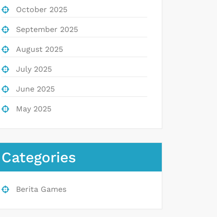
October 2025
September 2025
August 2025
July 2025
June 2025
May 2025
Categories
Berita Games