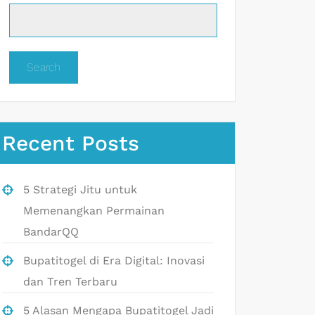
Search
Recent Posts
5 Strategi Jitu untuk
Memenangkan Permainan
BandarQQ
Bupatitogel di Era Digital: Inovasi
dan Tren Terbaru
5 Alasan Mengapa Bupatitogel Jadi