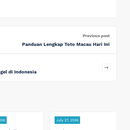
Previous post
Panduan Lengkap Toto Macau Hari Ini
el di Indonesia
026
July 27, 2026