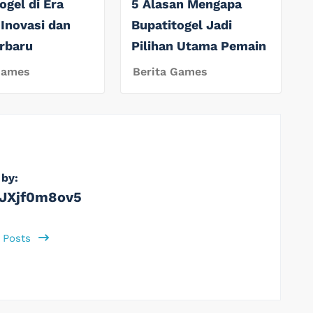
ogel di Era
5 Alasan Mengapa
: Inovasi dan
Bupatitogel Jadi
erbaru
Pilihan Utama Pemain
Games
Berita Games
 by:
JXjf0m8ov5
l Posts