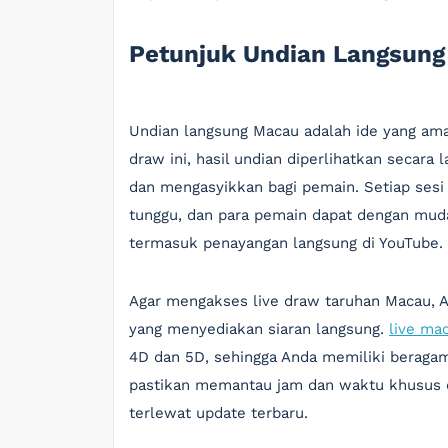
Petunjuk Undian Langsung
Undian langsung Macau adalah ide yang amat
draw ini, hasil undian diperlihatkan secara
dan mengasyikkan bagi pemain. Setiap sesi
tunggu, dan para pemain dapat dengan muda
termasuk penayangan langsung di YouTube.
Agar mengakses live draw taruhan Macau, A
yang menyediakan siaran langsung.
live ma
4D dan 5D, sehingga Anda memiliki beraga
pastikan memantau jam dan waktu khusus da
terlewat update terbaru.