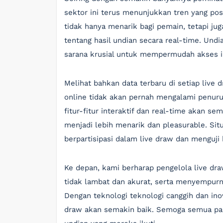
sektor ini terus menunjukkan tren yang posi
tidak hanya menarik bagi pemain, tetapi ju
tentang hasil undian secara real-time. Und
sarana krusial untuk mempermudah akses in
Melihat bahkan data terbaru di setiap liv
online tidak akan pernah mengalami penuru
fitur-fitur interaktif dan real-time akan s
menjadi lebih menarik dan pleasurable. Sit
berpartisipasi dalam live draw dan menguj
Ke depan, kami berharap pengelola live dr
tidak lambat dan akurat, serta menyempurn
Dengan teknologi teknologi canggih dan ino
draw akan semakin baik. Semoga semua par