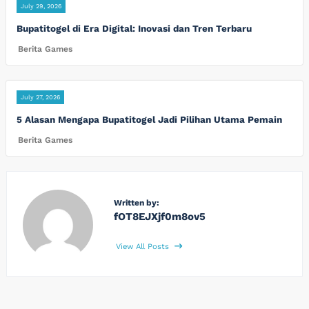
July 29, 2026
Bupatitogel di Era Digital: Inovasi dan Tren Terbaru
Berita Games
July 27, 2026
5 Alasan Mengapa Bupatitogel Jadi Pilihan Utama Pemain
Berita Games
Written by:
fOT8EJXjf0m8ov5
View All Posts