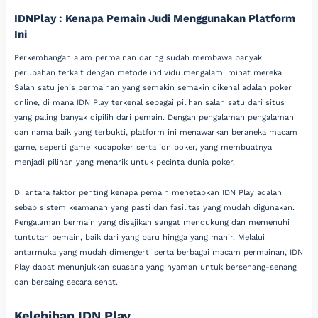
IDNPlay : Kenapa Pemain Judi Menggunakan Platform
Ini
Perkembangan alam permainan daring sudah membawa banyak
perubahan terkait dengan metode individu mengalami minat mereka.
Salah satu jenis permainan yang semakin semakin dikenal adalah poker
online, di mana IDN Play terkenal sebagai pilihan salah satu dari situs
yang paling banyak dipilih dari pemain. Dengan pengalaman pengalaman
dan nama baik yang terbukti, platform ini menawarkan beraneka macam
game, seperti game kudapoker serta idn poker, yang membuatnya
menjadi pilihan yang menarik untuk pecinta dunia poker.
Di antara faktor penting kenapa pemain menetapkan IDN Play adalah
sebab sistem keamanan yang pasti dan fasilitas yang mudah digunakan.
Pengalaman bermain yang disajikan sangat mendukung dan memenuhi
tuntutan pemain, baik dari yang baru hingga yang mahir. Melalui
antarmuka yang mudah dimengerti serta berbagai macam permainan, IDN
Play dapat menunjukkan suasana yang nyaman untuk bersenang-senang
dan bersaing secara sehat.
Kelebihan IDN Play