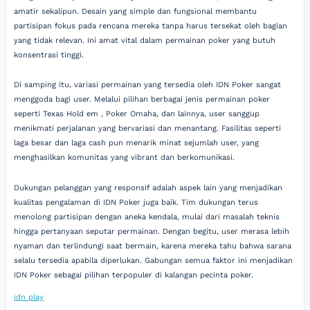
amatir sekalipun. Desain yang simple dan fungsional membantu
partisipan fokus pada rencana mereka tanpa harus tersekat oleh bagian
yang tidak relevan. Ini amat vital dalam permainan poker yang butuh
konsentrasi tinggi.
Di samping itu, variasi permainan yang tersedia oleh IDN Poker sangat
menggoda bagi user. Melalui pilihan berbagai jenis permainan poker
seperti Texas Hold em , Poker Omaha, dan lainnya, user sanggup
menikmati perjalanan yang bervariasi dan menantang. Fasilitas seperti
laga besar dan laga cash pun menarik minat sejumlah user, yang
menghasilkan komunitas yang vibrant dan berkomunikasi.
Dukungan pelanggan yang responsif adalah aspek lain yang menjadikan
kualitas pengalaman di IDN Poker juga baik. Tim dukungan terus
menolong partisipan dengan aneka kendala, mulai dari masalah teknis
hingga pertanyaan seputar permainan. Dengan begitu, user merasa lebih
nyaman dan terlindungi saat bermain, karena mereka tahu bahwa sarana
selalu tersedia apabila diperlukan. Gabungan semua faktor ini menjadikan
IDN Poker sebagai pilihan terpopuler di kalangan pecinta poker.
idn play