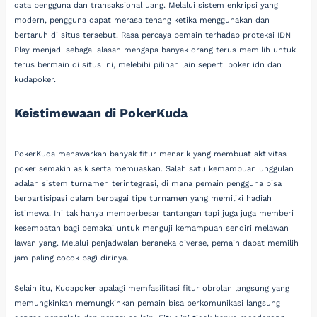
data pengguna dan transaksional uang. Melalui sistem enkripsi yang
modern, pengguna dapat merasa tenang ketika menggunakan dan
bertaruh di situs tersebut. Rasa percaya pemain terhadap proteksi IDN
Play menjadi sebagai alasan mengapa banyak orang terus memilih untuk
terus bermain di situs ini, melebihi pilihan lain seperti poker idn dan
kudapoker.
Keistimewaan di PokerKuda
PokerKuda menawarkan banyak fitur menarik yang membuat aktivitas
poker semakin asik serta memuaskan. Salah satu kemampuan unggulan
adalah sistem turnamen terintegrasi, di mana pemain pengguna bisa
berpartisipasi dalam berbagai tipe turnamen yang memiliki hadiah
istimewa. Ini tak hanya memperbesar tantangan tapi juga juga memberi
kesempatan bagi pemakai untuk menguji kemampuan sendiri melawan
lawan yang. Melalui penjadwalan beraneka diverse, pemain dapat memilih
jam paling cocok bagi dirinya.
Selain itu, Kudapoker apalagi memfasilitasi fitur obrolan langsung yang
memungkinkan memungkinkan pemain bisa berkomunikasi langsung