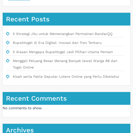
Recent Posts
5 Strategi Jitu untuk Memenangkan Permainan BandarQQ
Bupatitogel di Era Digital: Inovasi dan Tren Terbaru
5 Alasan Mengapa Bupatitogel Jadi Pilihan Utama Pemain
Menggali Peluang Besar Menang Banyak lewat Warga 88 dan
Togel Online
Kisah serta Fakta Seputar Lotere Online yang Perlu Diketahui
Recent Comments
No comments to show.
Archives