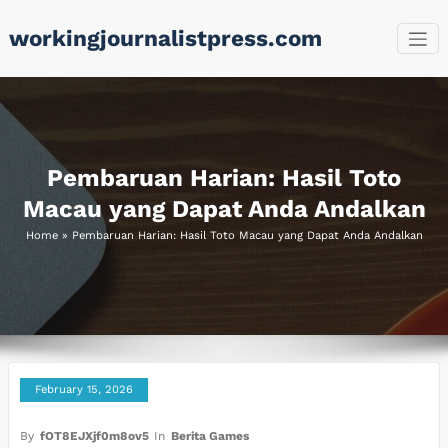
Skip
workingjournalistpress.com
to
content
Pembaruan Harian: Hasil Toto
Macau yang Dapat Anda Andalkan
Home
»
Pembaruan Harian: Hasil Toto Macau yang Dapat Anda Andalkan
February 15, 2026
By
fOT8EJXjf0m8ov5
In
Berita Games