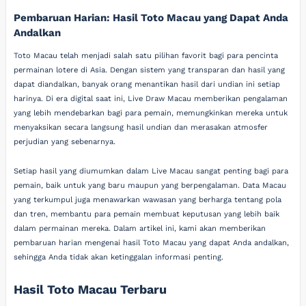
Pembaruan Harian: Hasil Toto Macau yang Dapat Anda
Andalkan
Toto Macau telah menjadi salah satu pilihan favorit bagi para pencinta
permainan lotere di Asia. Dengan sistem yang transparan dan hasil yang
dapat diandalkan, banyak orang menantikan hasil dari undian ini setiap
harinya. Di era digital saat ini, Live Draw Macau memberikan pengalaman
yang lebih mendebarkan bagi para pemain, memungkinkan mereka untuk
menyaksikan secara langsung hasil undian dan merasakan atmosfer
perjudian yang sebenarnya.
Setiap hasil yang diumumkan dalam Live Macau sangat penting bagi para
pemain, baik untuk yang baru maupun yang berpengalaman. Data Macau
yang terkumpul juga menawarkan wawasan yang berharga tentang pola
dan tren, membantu para pemain membuat keputusan yang lebih baik
dalam permainan mereka. Dalam artikel ini, kami akan memberikan
pembaruan harian mengenai hasil Toto Macau yang dapat Anda andalkan,
sehingga Anda tidak akan ketinggalan informasi penting.
Hasil Toto Macau Terbaru