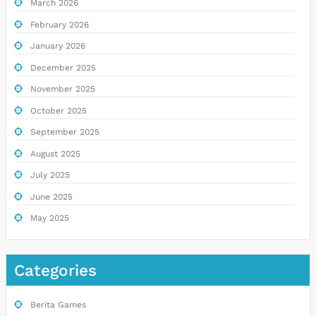
March 2026
February 2026
January 2026
December 2025
November 2025
October 2025
September 2025
August 2025
July 2025
June 2025
May 2025
Categories
Berita Games