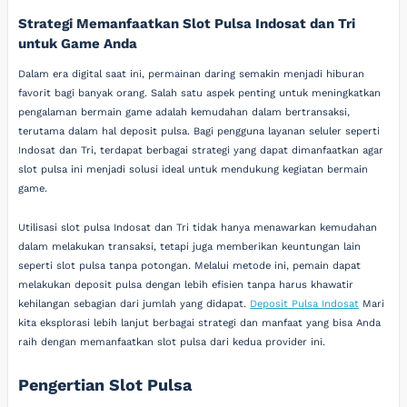
Strategi Memanfaatkan Slot Pulsa Indosat dan Tri
untuk Game Anda
Dalam era digital saat ini, permainan daring semakin menjadi hiburan
favorit bagi banyak orang. Salah satu aspek penting untuk meningkatkan
pengalaman bermain game adalah kemudahan dalam bertransaksi,
terutama dalam hal deposit pulsa. Bagi pengguna layanan seluler seperti
Indosat dan Tri, terdapat berbagai strategi yang dapat dimanfaatkan agar
slot pulsa ini menjadi solusi ideal untuk mendukung kegiatan bermain
game.
Utilisasi slot pulsa Indosat dan Tri tidak hanya menawarkan kemudahan
dalam melakukan transaksi, tetapi juga memberikan keuntungan lain
seperti slot pulsa tanpa potongan. Melalui metode ini, pemain dapat
melakukan deposit pulsa dengan lebih efisien tanpa harus khawatir
kehilangan sebagian dari jumlah yang didapat.
Deposit Pulsa Indosat
Mari
kita eksplorasi lebih lanjut berbagai strategi dan manfaat yang bisa Anda
raih dengan memanfaatkan slot pulsa dari kedua provider ini.
Pengertian Slot Pulsa