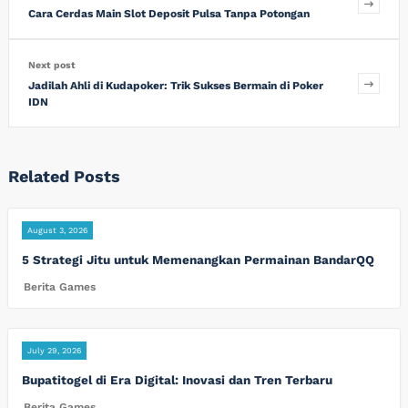
Cara Cerdas Main Slot Deposit Pulsa Tanpa Potongan
Next post
Jadilah Ahli di Kudapoker: Trik Sukses Bermain di Poker
IDN
Related Posts
August 3, 2026
5 Strategi Jitu untuk Memenangkan Permainan BandarQQ
Berita Games
July 29, 2026
Bupatitogel di Era Digital: Inovasi dan Tren Terbaru
Berita Games