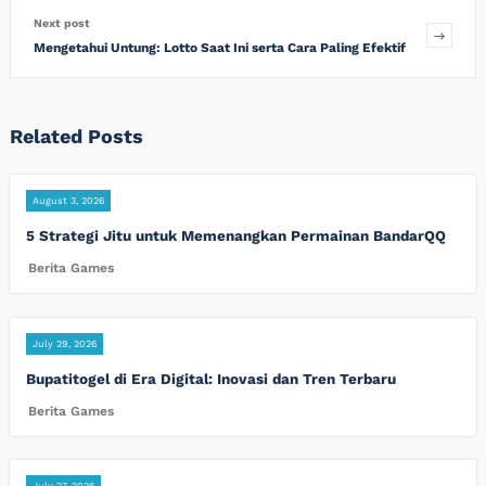
Next post
Mengetahui Untung: Lotto Saat Ini serta Cara Paling Efektif
Related Posts
August 3, 2026
5 Strategi Jitu untuk Memenangkan Permainan BandarQQ
Berita Games
July 29, 2026
Bupatitogel di Era Digital: Inovasi dan Tren Terbaru
Berita Games