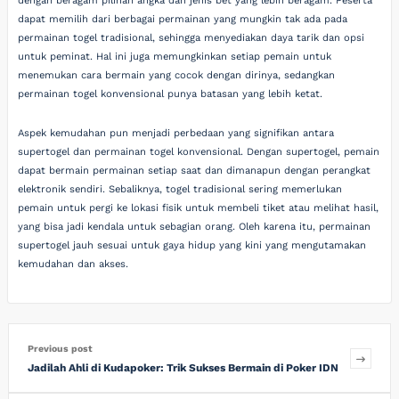
dengan beragam pilihan angka dan jenis bet yang lebih beragam. Peserta
dapat memilih dari berbagai permainan yang mungkin tak ada pada
permainan togel tradisional, sehingga menyediakan daya tarik dan opsi
untuk peminat. Hal ini juga memungkinkan setiap pemain untuk
menemukan cara bermain yang cocok dengan dirinya, sedangkan
permainan togel konvensional punya batasan yang lebih ketat.
Aspek kemudahan pun menjadi perbedaan yang signifikan antara
supertogel dan permainan togel konvensional. Dengan supertogel, pemain
dapat bermain permainan setiap saat dan dimanapun dengan perangkat
elektronik sendiri. Sebaliknya, togel tradisional sering memerlukan
pemain untuk pergi ke lokasi fisik untuk membeli tiket atau melihat hasil,
yang bisa jadi kendala untuk sebagian orang. Oleh karena itu, permainan
supertogel jauh sesuai untuk gaya hidup yang kini yang mengutamakan
kemudahan dan akses.
Previous post
Jadilah Ahli di Kudapoker: Trik Sukses Bermain di Poker IDN