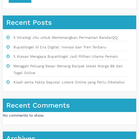
Recent Posts
5 Strategi Jitu untuk Memenangkan Permainan BandarQQ
Bupatitogel di Era Digital: Inovasi dan Tren Terbaru
5 Alasan Mengapa Bupatitogel Jadi Pilihan Utama Pemain
Menggali Peluang Besar Menang Banyak lewat Warga 88 dan
Togel Online
Kisah serta Fakta Seputar Lotere Online yang Perlu Diketahui
Recent Comments
No comments to show.
Archives