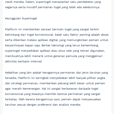
nasib mereka. Dalam, supertogel menawarkan satu pendekatan yang
segarnya serta inovatif permainan togel yang telah ada sebelumnya.
Keunggulan Supertogel
Platform ini memberikan sensasi bermain togel yang sangat terkini
ketimbang dari togel konvensional. Salah satu faktor penting adalah akses
serta diberikan melalui aplikasi digital, yang memungkinkan pemain untuk
berpartisipasi kapan saja. Berkat teknologi yang terus berkembang,
supertogel menyediakan aplikasi atau situs web yang teman digunakan,
membuatnya lebih menarik untuk generasi pemuda yang menggemari
aktivitas berbasis internet.
Kelebihan yang lain adalah beragamnya permainan dan jenis taruhan yang
tersedia. Platform ini seringkali menyediakan lebih banyak pilihan angka
dan strategi permainan, memberikan peluang lebih besar untuk pemain
agar meraih kemenangan. Hal ini sangat berlawanan daripada togel
konvensional yang biasanya memiliki bentuk permainan yang sangat
terbatas. Oleh karena beragamnya opsi, pemain dapat menyesuaikan
taruhan sesuai dengan preferensi dan analisis mereka.