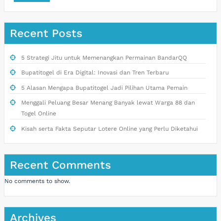
Recent Posts
5 Strategi Jitu untuk Memenangkan Permainan BandarQQ
Bupatitogel di Era Digital: Inovasi dan Tren Terbaru
5 Alasan Mengapa Bupatitogel Jadi Pilihan Utama Pemain
Menggali Peluang Besar Menang Banyak lewat Warga 88 dan
Togel Online
Kisah serta Fakta Seputar Lotere Online yang Perlu Diketahui
Recent Comments
No comments to show.
Archives