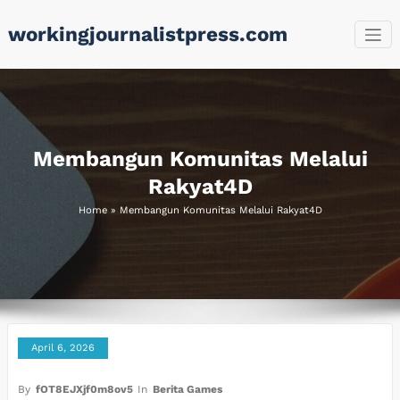
Skip
workingjournalistpress.com
to
content
Membangun Komunitas Melalui
Rakyat4D
Home
»
Membangun Komunitas Melalui Rakyat4D
April 6, 2026
By
fOT8EJXjf0m8ov5
In
Berita Games