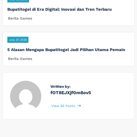
Bupatitogel di Era Digital: Inovasi dan Tren Terbaru
Berita Games
July 27, 2026
5 Alasan Mengapa Bupatitogel Jadi Pilihan Utama Pemain
Berita Games
Written by:
fOT8EJXjf0m8ov5
View All Posts