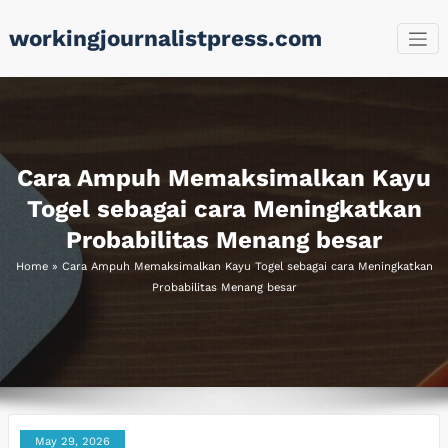
Skip
workingjournalistpress.com
to
content
Cara Ampuh Memaksimalkan Kayu
Togel sebagai cara Meningkatkan
Probabilitas Menang besar
Home
»
Cara Ampuh Memaksimalkan Kayu Togel sebagai cara Meningkatkan
Probabilitas Menang besar
May 29, 2026