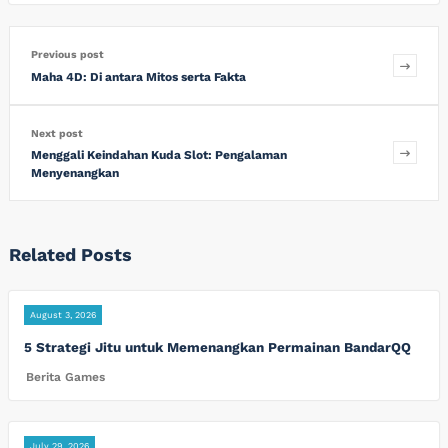
Previous post
Maha 4D: Di antara Mitos serta Fakta
Next post
Menggali Keindahan Kuda Slot: Pengalaman
Menyenangkan
Related Posts
August 3, 2026
5 Strategi Jitu untuk Memenangkan Permainan BandarQQ
Berita Games
July 29, 2026