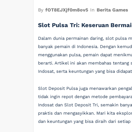
By
fOT8EJXjf0m8ov5
In
Berita Games
Slot Pulsa Tri: Keseruan Berma
Dalam dunia permainan daring, slot pulsa m
banyak pemain di Indonesia. Dengan kemuda
menggunakan pulsa, pemain dapat menikmati
berarti. Artikel ini akan membahas tentang 
Indosat, serta keuntungan yang bisa didapat
Slot Deposit Pulsa juga menawarkan penga
tidak ingin repot dengan metode pembayara
Indosat dan Slot Deposit Tri, semakin bany
praktis dan mengasyikkan. Mari kita eksplo
dan keuntungan yang bisa diraih dari setiap