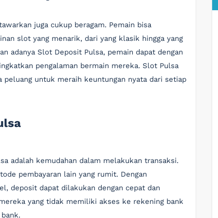
itawarkan juga cukup beragam. Pemain bisa
an slot yang menarik, dari yang klasik hingga yang
n adanya Slot Deposit Pulsa, pemain dapat dengan
ngkatkan pengalaman bermain mereka. Slot Pulsa
a peluang untuk meraih keuntungan nyata dari setiap
ulsa
ulsa adalah kemudahan dalam melakukan transaksi.
tode pembayaran lain yang rumit. Dengan
l, deposit dapat dilakukan dengan cepat dan
 mereka yang tidak memiliki akses ke rekening bank
 bank.