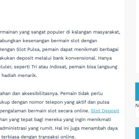
rmainan yang sangat populer di kalangan masyarakat,
ggabungkan kesenangan bermain slot dengan
engan Slot Pulsa, pemain dapat menikmati berbagai
lakukan deposit melalui bank konvensional. Hanya
ler, seperti Tri atau Indosat, pemain bisa langsung
hadiah menarik.
han dan aksesibilitasnya. Pemain tidak perlu
cukup dengan nomor telepon yang aktif dan pulsa
N
pengalaman bermain slot secara online.
Slot Deposit
ihan yang tepat bagi mereka yang ingin menikmati
administrasi yang rumit. Hal ini juga menambah daya
terbiasa dengan transaksi online.