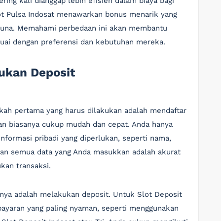
ring kali dianggap lebih efisien dalam biaya bagi
ot Pulsa Indosat menawarkan bonus menarik yang
ngguna. Memahami perbedaan ini akan membantu
uai dengan preferensi dan kebutuhan mereka.
ukan Deposit
gkah pertama yang harus dilakukan adalah mendaftar
aran biasanya cukup mudah dan cepat. Anda hanya
nformasi pribadi yang diperlukan, seperti nama,
kan semua data yang Anda masukkan adalah akurat
kan transaksi.
tnya adalah melakukan deposit. Untuk Slot Deposit
ayaran yang paling nyaman, seperti menggunakan