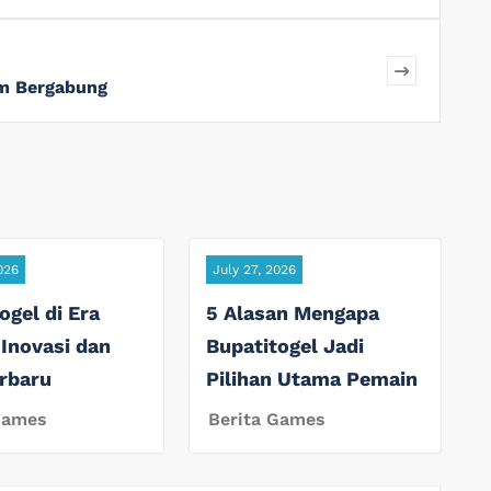
am Bergabung
026
July 27, 2026
ogel di Era
5 Alasan Mengapa
: Inovasi dan
Bupatitogel Jadi
erbaru
Pilihan Utama Pemain
Games
Berita Games