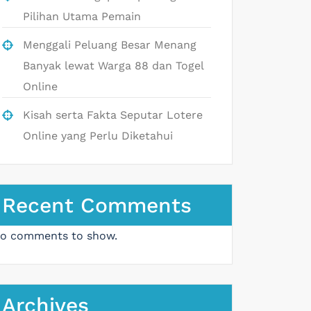
Pilihan Utama Pemain
Menggali Peluang Besar Menang
Banyak lewat Warga 88 dan Togel
Online
Kisah serta Fakta Seputar Lotere
Online yang Perlu Diketahui
Recent Comments
o comments to show.
Archives