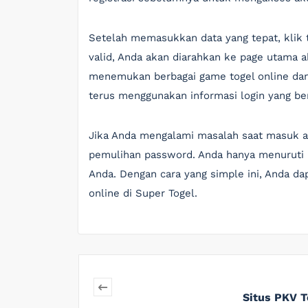
Setelah memasukkan data yang tepat, klik 
valid, Anda akan diarahkan ke page utama ak
menemukan berbagai game togel online dan
terus menggunakan informasi login yang be
Jika Anda mengalami masalah saat masuk at
pemulihan password. Anda hanya menuruti p
Anda. Dengan cara yang simple ini, Anda d
online di Super Togel.
Situs PKV T