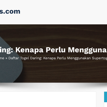
ss.com
ring: Kenapa Perlu Menggun
me
»
Daftar Togel Daring: Kenapa Perlu Menggunakan Superto