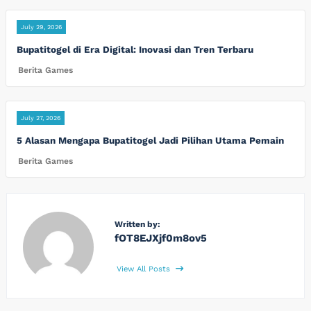
July 29, 2026
Bupatitogel di Era Digital: Inovasi dan Tren Terbaru
Berita Games
July 27, 2026
5 Alasan Mengapa Bupatitogel Jadi Pilihan Utama Pemain
Berita Games
Written by:
fOT8EJXjf0m8ov5
View All Posts