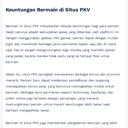
Keuntungan Bermain di Situs PKV
Bermain di situs PKV menawarkan banyak keuntungan bagi para pemain.
Salah satunya adalah kemudahan akses yang diberikan oleh platform ini.
Dengan menggunakan aplikasi PKV games, pemain dapat dengan mudah
login dan menikmati berbagai jenis permainan kapan saja dan di mana
saja. Hal ini sangat menguntungkan bagi mereka yang memiliki jadwal
yang padat, karena mereka tidak perlu pergi ke tempat fisik untuk
bermain.
Selain itu, situs PKV seringkali menawarkan berbagai bonus dan promosi
menarik. Pemain baru dapat melakukan pendaftaran dan langsung
mendapatkan bonus awal, yang tentunya meningkatkan modal untuk
bermain. Berbagai jenis permainan seperti dominoqq, bandarqq, dan
poker online juga tersedia dengan persaingan yang menarik,
memungkinkan pemain untuk meraih keuntungan lebih besar saat
berhasil mengalahkan lawan.
Bermain di situs PKV juga memberikan pengalaman bermain yang lebih