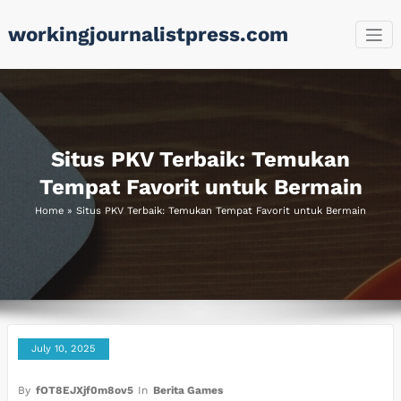
Skip
workingjournalistpress.com
to
content
Situs PKV Terbaik: Temukan
Tempat Favorit untuk Bermain
Home
»
Situs PKV Terbaik: Temukan Tempat Favorit untuk Bermain
July 10, 2025
By
fOT8EJXjf0m8ov5
In
Berita Games