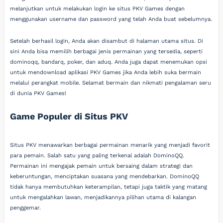
melanjutkan untuk melakukan login ke situs PKV Games dengan
menggunakan username dan password yang telah Anda buat sebelumnya.
Setelah berhasil login, Anda akan disambut di halaman utama situs. Di
sini Anda bisa memilih berbagai jenis permainan yang tersedia, seperti
dominoqq, bandarq, poker, dan aduq. Anda juga dapat menemukan opsi
untuk mendownload aplikasi PKV Games jika Anda lebih suka bermain
melalui perangkat mobile. Selamat bermain dan nikmati pengalaman seru
di dunia PKV Games!
Game Populer di Situs PKV
Situs PKV menawarkan berbagai permainan menarik yang menjadi favorit
para pemain. Salah satu yang paling terkenal adalah DominoQQ.
Permainan ini mengajak pemain untuk bersaing dalam strategi dan
keberuntungan, menciptakan suasana yang mendebarkan. DominoQQ
tidak hanya membutuhkan keterampilan, tetapi juga taktik yang matang
untuk mengalahkan lawan, menjadikannya pilihan utama di kalangan
penggemar.