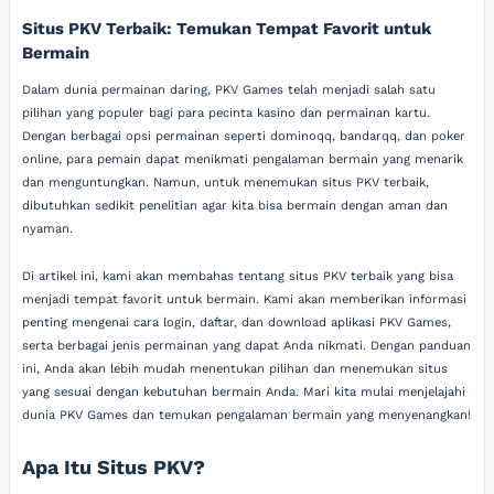
Situs PKV Terbaik: Temukan Tempat Favorit untuk
Bermain
Dalam dunia permainan daring, PKV Games telah menjadi salah satu
pilihan yang populer bagi para pecinta kasino dan permainan kartu.
Dengan berbagai opsi permainan seperti dominoqq, bandarqq, dan poker
online, para pemain dapat menikmati pengalaman bermain yang menarik
dan menguntungkan. Namun, untuk menemukan situs PKV terbaik,
dibutuhkan sedikit penelitian agar kita bisa bermain dengan aman dan
nyaman.
Di artikel ini, kami akan membahas tentang situs PKV terbaik yang bisa
menjadi tempat favorit untuk bermain. Kami akan memberikan informasi
penting mengenai cara login, daftar, dan download aplikasi PKV Games,
serta berbagai jenis permainan yang dapat Anda nikmati. Dengan panduan
ini, Anda akan lebih mudah menentukan pilihan dan menemukan situs
yang sesuai dengan kebutuhan bermain Anda. Mari kita mulai menjelajahi
dunia PKV Games dan temukan pengalaman bermain yang menyenangkan!
Apa Itu Situs PKV?