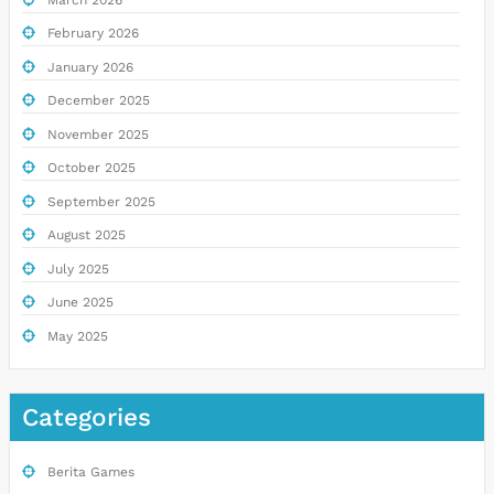
February 2026
January 2026
December 2025
November 2025
October 2025
September 2025
August 2025
July 2025
June 2025
May 2025
Categories
Berita Games