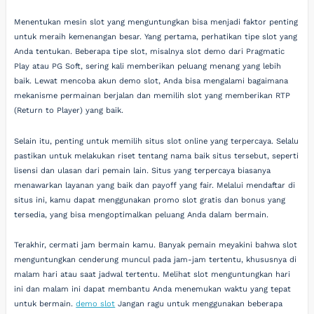
Menentukan mesin slot yang menguntungkan bisa menjadi faktor penting
untuk meraih kemenangan besar. Yang pertama, perhatikan tipe slot yang
Anda tentukan. Beberapa tipe slot, misalnya slot demo dari Pragmatic
Play atau PG Soft, sering kali memberikan peluang menang yang lebih
baik. Lewat mencoba akun demo slot, Anda bisa mengalami bagaimana
mekanisme permainan berjalan dan memilih slot yang memberikan RTP
(Return to Player) yang baik.
Selain itu, penting untuk memilih situs slot online yang terpercaya. Selalu
pastikan untuk melakukan riset tentang nama baik situs tersebut, seperti
lisensi dan ulasan dari pemain lain. Situs yang terpercaya biasanya
menawarkan layanan yang baik dan payoff yang fair. Melalui mendaftar di
situs ini, kamu dapat menggunakan promo slot gratis dan bonus yang
tersedia, yang bisa mengoptimalkan peluang Anda dalam bermain.
Terakhir, cermati jam bermain kamu. Banyak pemain meyakini bahwa slot
menguntungkan cenderung muncul pada jam-jam tertentu, khususnya di
malam hari atau saat jadwal tertentu. Melihat slot menguntungkan hari
ini dan malam ini dapat membantu Anda menemukan waktu yang tepat
untuk bermain.
demo slot
Jangan ragu untuk menggunakan beberapa