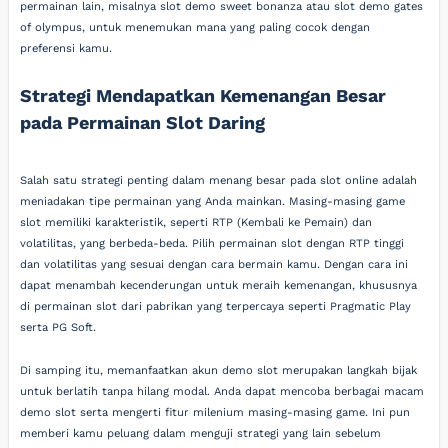
permainan lain, misalnya slot demo sweet bonanza atau slot demo gates
of olympus, untuk menemukan mana yang paling cocok dengan
preferensi kamu.
Strategi Mendapatkan Kemenangan Besar
pada Permainan Slot Daring
Salah satu strategi penting dalam menang besar pada slot online adalah
meniadakan tipe permainan yang Anda mainkan. Masing-masing game
slot memiliki karakteristik, seperti RTP (Kembali ke Pemain) dan
volatilitas, yang berbeda-beda. Pilih permainan slot dengan RTP tinggi
dan volatilitas yang sesuai dengan cara bermain kamu. Dengan cara ini
dapat menambah kecenderungan untuk meraih kemenangan, khususnya
di permainan slot dari pabrikan yang terpercaya seperti Pragmatic Play
serta PG Soft.
Di samping itu, memanfaatkan akun demo slot merupakan langkah bijak
untuk berlatih tanpa hilang modal. Anda dapat mencoba berbagai macam
demo slot serta mengerti fitur milenium masing-masing game. Ini pun
memberi kamu peluang dalam menguji strategi yang lain sebelum