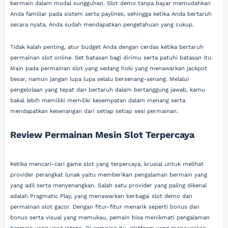
bermain dalam modal sungguhan. Slot demo tanpa bayar memudahkan
Anda familiar pada sistem serta paylines, sehingga ketika Anda bertaruh
secara nyata, Anda sudah mendapatkan pengetahuan yang cukup.
Tidak kalah penting, atur budget Anda dengan cerdas ketika bertaruh
permainan slot online. Set batasan bagi dirimu serta patuhi batasan itu.
Main pada permainan slot yang sedang hoki yang menawarkan jackpot
besar, namun jangan lupa lupa selalu bersenang-senang. Melalui
pengelolaan yang tepat dan bertaruh dalam bertanggung jawab, kamu
bakal lebih memiliki memiliki kesempatan dalam menang serta
mendapatkan kesenangan dari setiap setiap sesi permainan.
Review Permainan Mesin Slot Terpercaya
Ketika mencari-cari game slot yang terpercaya, krusial untuk melihat
provider perangkat lunak yaitu memberikan pengalaman bermain yang
yang adil serta menyenangkan. Salah satu provider yang paling dikenal
adalah Pragmatic Play, yang menawarkan berbagai slot demo dan
permainan slot gacor. Dengan fitur-fitur menarik seperti bonus dan
bonus serta visual yang memukau, pemain bisa menikmati pengalaman