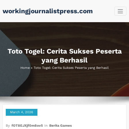
Skip
workingjournalistpress.com
to
content
Toto Togel: Cerita Sukses Peserta
yang Berhasil
Home
»
Toto Togel: Cerita Sukses Peserta yang Berhasil
March 4, 2026
By
fOT8EJXjf0m8ov5
In
Berita Games