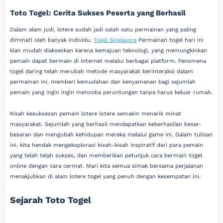
Toto Togel: Cerita Sukses Peserta yang Berhasil
Dalam alam judi, lotere sudah jadi salah satu permainan yang paling
diminati oleh banyak individu.
Togel Singapore
Permainan togel hari ini
kian mudah diakseskan karena kemajuan teknologi, yang memungkinkan
pemain dapat bermain di internet melalui berbagai platform. Fenomena
togel daring telah merubah metode masyarakat berinteraksi dalam
permainan ini, memberi kemudahan dan kenyamanan bagi sejumlah
pemain yang ingin ingin mencoba peruntungan tanpa harus keluar rumah.
Kisah kesuksesan pemain lotere lotere semakin menarik minat
masyarakat. Sejumlah yang berhasil mendapatkan keberhasilan besar-
besaran dan mengubah kehidupan mereka melalui game ini. Dalam tulisan
ini, kita hendak mengeksplorasi kisah-kisah inspiratif dari para pemain
yang telah telah sukses, dan memberikan petunjuk cara bermain togel
online dengan cara cermat. Mari kita semua simak bersama perjalanan
menakjubkan di alam lotere togel yang penuh dengan kesempatan ini.
Sejarah Toto Togel