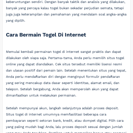
keberuntungan sendiri. Dengan banyak taktik dan analisis yang dilakukan,
banyak yang percaya kalau togel bukan sekadar perjudian semata, tetapi
juga juga keterampilan dan pemahaman yang mendalam soal angka-angka
yang dipilih.
Cara Bermain Togel Di Internet
Memulai kembali permainan togel di internet sangat praktis dan dapat
dilakukan oleh siapa saja. Pertama-tama, Anda perlu memilih situs togel
online yang dapat diandalkan. Cek situs tersebut memiliki lisensi resmi
dan ulasan positif dari pemain lain. Setelah menentukan situs yang tepat,
Anda perlu mendaftarkan diri dengan menginput formulir pendaftaran
yang sering mencakup data dasar seperti identitas, alamat email, dan
telepon. Setelah bergabung, Anda akan memperoleh akun yang dapat
dimanfaatkan untuk melakukan permainan.
Setelah mempunyai akun, langkah selanjutnya adalah proses deposit.
Situs togel di internet umumnya memfasilitasi beberapa cara
pembayaran seperti setoran bank, kredit, atau dompet digital. Pilih cara
yang paling mudah bagi Anda, lalu proses deposit sesuai dengan jumlah